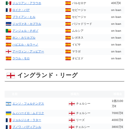
ジュリアン・アラウホ
バルセロナ
400万€
ロイク・バデ
セビージャ
on loan
ブライアン・ヒル
セビージャ
on loan
ジョヴァネ・カブラル
バジャドリード
on loan
アンジェル・チボゾ
ムルシア
on loan
ホン・カリカブル
レガネス
on loan
ハビエル・セラーノ
イビサ
on loan
アーヴィン・アッピアー
マラガ
on loan
ラウル・モロ
オビエド
on loan
イングランド・リーグ
名前
移籍先
移籍金
1億2100
エンソ・フェルナンデス
チェルシー
万€
ムィハーイロ・ムドリク
チェルシー
7000万€
ジョルジニオ・ラター
リーズ
4000万€
ブノワ・バディアシル
チェルシー
3800万€