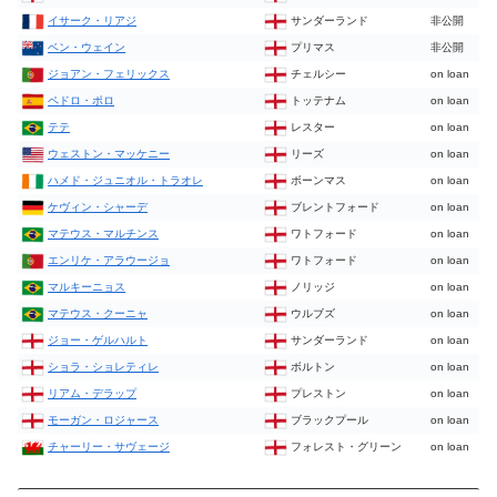
イサーク・リアジ
サンダーランド
非公開
ベン・ウェイン
プリマス
非公開
ジョアン・フェリックス
チェルシー
on loan
ペドロ・ポロ
トッテナム
on loan
テテ
レスター
on loan
ウェストン・マッケニー
リーズ
on loan
ハメド・ジュニオル・トラオレ
ボーンマス
on loan
ケヴィン・シャーデ
ブレントフォード
on loan
マテウス・マルチンス
ワトフォード
on loan
エンリケ・アラウージョ
ワトフォード
on loan
マルキーニョス
ノリッジ
on loan
マテウス・クーニャ
ウルブズ
on loan
ジョー・ゲルハルト
サンダーランド
on loan
ショラ・ショレティレ
ボルトン
on loan
リアム・デラップ
プレストン
on loan
モーガン・ロジャース
ブラックプール
on loan
チャーリー・サヴェージ
フォレスト・グリーン
on loan