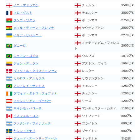
ノニ・マドゥエケ
チェルシー
3500万€
マロ・グスト
チェルシー
3500万€
ダンゴ・ワタラ
ボーンマス
2750万€
カマル・ディーン・スレマナ
サウサンプトン
2500万€
イリア・ザバルニー
ボーンマス
2270万€
ノッティンガム・フォレス
ダニーロ
2000万€
ト
ジョアン・ゴメス
ウルブズ
1870万€
ジョン・デュラン
アストン・ヴィラ
1664万€
ヴィクトル・クリスチャンセン
レスター
1500万€
カルロス・アルカラス
サウサンプトン
1365万€
アンドレイ・サントス
チェルシー
1250万€
ダヴィド・ダトロ・フォファナ
チェルシー
1200万€
マクシミリアン・ヴーバー
リーズ
1200万€
マキシモ・ペローネ
マンチェスター・シティ
1100万€
イスマエル・コネ
ワトフォード
800万€
ファクンド・ブオナノッテ
ブライトン
600万€
ヤシン・アヤリ
ブライトン
600万€
ジュード・スーンサップ＝ベル
トッテナム
非公開