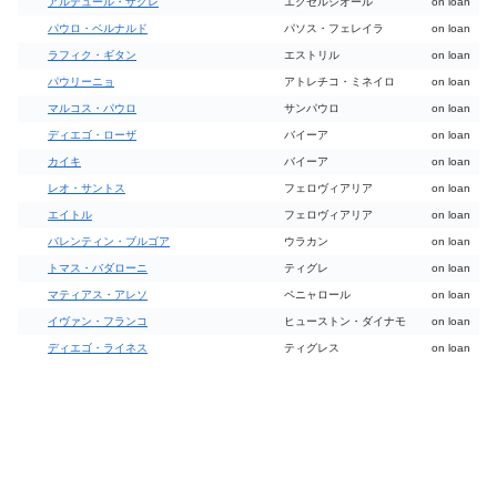
アルテュール・ザグレ
エクセルシオール
on loan
パウロ・ベルナルド
パソス・フェレイラ
on loan
ラフィク・ギタン
エストリル
on loan
パウリーニョ
アトレチコ・ミネイロ
on loan
マルコス・パウロ
サンパウロ
on loan
ディエゴ・ローザ
バイーア
on loan
カイキ
バイーア
on loan
レオ・サントス
フェロヴィアリア
on loan
エイトル
フェロヴィアリア
on loan
バレンティン・ブルゴア
ウラカン
on loan
トマス・バダローニ
ティグレ
on loan
マティアス・アレソ
ペニャロール
on loan
イヴァン・フランコ
ヒューストン・ダイナモ
on loan
ディエゴ・ライネス
ティグレス
on loan