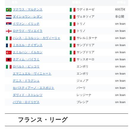
名前
移籍先
移籍金
マテウス・マルチンス
ウディネーゼ
600万€
ダイショウン・レダン
ヴェネツィア
非公開
イヴァン・イリッチ
トリノ
on loan
ロナウド・ヴィエイラ
トリノ
on loan
ハンス・ニコルッシ・カヴィーリャ
サレルニターナ
on loan
ミカエル・クイザンス
サンプドリア
on loan
エミルハン・イルカン
サンプドリア
on loan
ネディム・バイラミ
サッスオーロ
on loan
ロベルト・ピッコリ
エンポリ
on loan
エマニュエル・ヴィニャート
エンポリ
on loan
デニス・ドラグシュ
ジェノア
on loan
セバスティアーノ・エスポジト
バーリ
on loan
ダヴィド・ストレレツ
レッジーナ
on loan
パブロ・ロドリゲス
ブレシア
on loan
フランス・リーグ