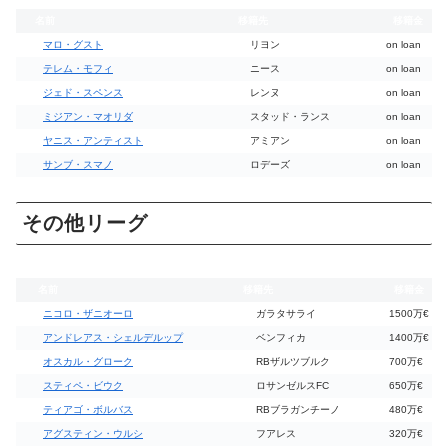
名前
移籍先
移籍金
マロ・グスト
リヨン
on loan
テレム・モフィ
ニース
on loan
ジェド・スペンス
レンヌ
on loan
ミジアン・マオリダ
スタッド・ランス
on loan
ヤニス・アンティスト
アミアン
on loan
サンブ・スマノ
ロデーズ
on loan
その他リーグ
名前
移籍先
移籍金
ニコロ・ザニオーロ
ガラタサライ
1500万€
アンドレアス・シェルデルップ
ベンフィカ
1400万€
オスカル・グローク
RBザルツブルク
700万€
スティペ・ビウク
ロサンゼルスFC
650万€
ティアゴ・ボルバス
RBブラガンチーノ
480万€
アグスティン・ウルシ
フアレス
320万€