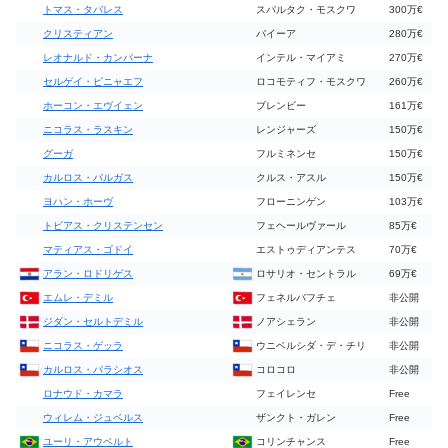
トマス・タバレス
スパルタク・モスクワ
300万€
クリスティアン
バイーア
280万€
レオナルド・カンパーナ
インテル・マイアミ
270万€
セルゲイ・ピニャエフ
ロコモティフ・モスクワ
260万€
ホーコン・エヴイェン
ブレンビー
161万€
ニコラス・ラスキン
レンジャーズ
150万€
グーガ
フルミネンセ
150万€
カルロス・バルガス
クルス・アスル
150万€
ヨハン・ホーヴ
フローニンゲン
103万€
トビアス・クリステンセン
フェヘールヴァール
85万€
マティアス・ゴドイ
エストゥディアンテス
70万€
アラン・ロドリゲス
ロサリオ・セントラル
69万€
エムレ・デミル
フェネルバフチェ
非公開
ジダン・セルトデミル
ノアシェラン
非公開
ニコラス・ゲッラ
ウニベルシダ・デ・チリ
非公開
カルロス・パラシオス
コロコロ
非公開
ロナウド・カマラ
フェイレンセ
Free
ウィレム・ジュベルス
ザンクト・ガレン
Free
ユーリ・アウベルト
コリンチャンス
Free