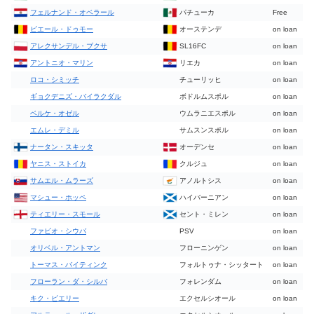
フェルナンド・オベラール
パチューカ
Free
ピエール・ドゥモー
オーステンデ
on loan
アレクサンデル・ブクサ
SL16FC
on loan
アントニオ・マリン
リエカ
on loan
ロコ・シミッチ
チューリッヒ
on loan
ギョクデニズ・バイラクダル
ボドルムスポル
on loan
ベルケ・オゼル
ウムラニエスポル
on loan
エムレ・デミル
サムスンスポル
on loan
ナータン・スキッタ
オーデンセ
on loan
ヤニス・ストイカ
クルジュ
on loan
サムエル・ムラーズ
アノルトシス
on loan
マシュー・ホッペ
ハイバーニアン
on loan
ティエリー・スモール
セント・ミレン
on loan
ファビオ・シウバ
PSV
on loan
オリベル・アントマン
フローニンゲン
on loan
トーマス・バイティンク
フォルトゥナ・シッタート
on loan
フローラン・ダ・シルバ
フォレンダム
on loan
キク・ピエリー
エクセルシオール
on loan