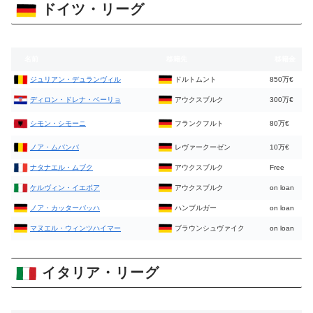
ドイツ・リーグ
名前
移籍先
移籍金
ジュリアン・デュランヴィル
ドルトムント
850万€
ディロン・ドレナ・ベーリョ
アウクスブルク
300万€
シモン・シモーニ
フランクフルト
80万€
ノア・ムバンバ
レヴァークーゼン
10万€
ナタナエル・ムブク
アウクスブルク
Free
ケルヴィン・イエボア
アウクスブルク
on loan
ノア・カッターバッハ
ハンブルガー
on loan
マヌエル・ウィンツハイマー
ブラウンシュヴァイク
on loan
イタリア・リーグ