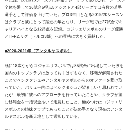
を記録、2018/19シーズンは昇格プレーオフで敗れるも、シーズン
全体を通して36試合5得点5アシストと4部リーグでは有数の若手
選手として評価を上げていた。プロ3年目となる2019/20シーズン
はクラブと彼にとって躍進の年となり、リーグ戦では27試合でキ
ャリアハイとなる12得点を記録。コジャエリスポルのリーグ優勝
とTFF2.リグ（トルコ3部）への昇格に大きく貢献した。
■2020-2021年（アンタルヤスポル）
既に18歳ながらコジャエリスポルでは85試合に出場していた彼を
国内のトップクラブは放っておくはずもなく、移籍が解禁された
ことでベシクタシュやアンタルヤスポルからのオファーを受け取
っていた。バリュー的にはベシクタシュが望ましいと思われてい
たが、最初に彼へのアプローチを行っていたことや、クラブが望
む移籍金を一括現金払いで用意したこと、極めつけはコジャエリ
スポルとの姉妹クラブであったことが決め手となり現在のアンタ
ルヤスポルを新天地として選択している。