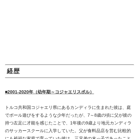
経歴
■2001-2020年（幼年期～コジャエリスポル）
トルコ共和国コジャエリ県にあるカンディラに生まれた彼は、庭
でボール遊びをするような少年だったが、7～8歳の頃に父が彼の
持つ左足に才能を感じたことで、1年後の9歳より地元カンディラ
のサッカースクールに入学していた。父が食料品店を営む比較的
にも裕福な家庭で育っていた彼は、三兄弟の末っ子であったこと