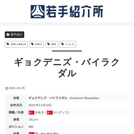
選手紹介
180-184cm
2001
WG
トルコ
ギョクデニズ・バイラク
ダル
2021.03.25
名前
ギョクデニズ・バイラクダル
（Gökdeniz Bayrakdar）
生年月日
2001年11月23日
国籍／出身
トルコ
（
カンディラ）
身長
181cm
ポジション
WG
所属
アンタルヤスポル