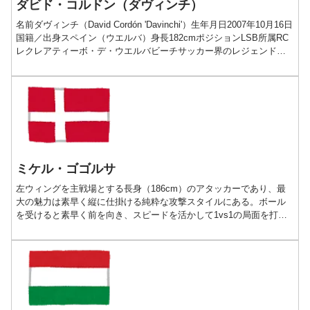
ダビド・コルドン（ダヴィンチ）
名前ダヴィンチ（David Cordón 'Davinchi'）生年月日2007年10月16日
国籍／出身スペイン（ウエルバ）身長182cmポジションLSB所属RC
レクレアティーボ・デ・ウエルバビーチサッカー界のレジェンドを
父に持つウエルバの...
ミケル・ゴゴルサ
左ウィングを主戦場とする長身（186cm）のアタッカーであり、最
大の魅力は素早く縦に仕掛ける純粋な攻撃スタイルにある。ボール
を受けると素早く前を向き、スピードを活かして1vs1の局面を打開
しながら、ペナルティエリア付近までボールを推進させられる能力
に優れている。