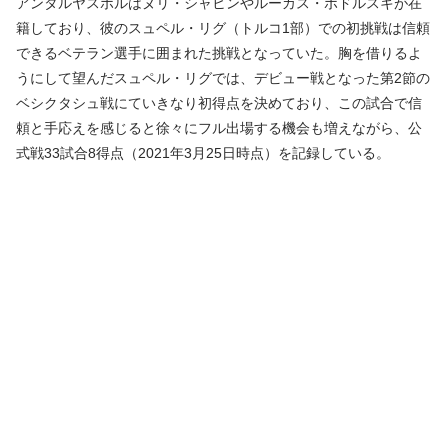
アンタルヤスポルはヌリ・シャヒンやルーカス・ポドルスキが在
籍しており、彼のスュペル・リグ（トルコ1部）での初挑戦は信頼
できるベテラン選手に囲まれた挑戦となっていた。胸を借りるよ
うにして望んだスュペル・リグでは、デビュー戦となった第2節の
ベシクタシュ戦にていきなり初得点を決めており、この試合で信
頼と手応えを感じると徐々にフル出場する機会も増えながら、公
式戦33試合8得点（2021年3月25日時点）を記録している。