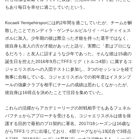
もあり毎日を幸せに過ごしていたという。
Kocaeli Yenişehirsporには約2年間を過ごしていたが、チームが解
散したことでカンディラ・ゲンチレルビルリイ・ベレディイェス
ポルに加入。少年期の彼は際立った才能を持った選手ではなく、
彼自身も友人の方が才能があったと語り、実際に「君はプロにな
るだろう」と友人に話すような少年であった。そんな彼は15歳の
誕生日を控えた2016年9月にTFF3.リグ（トルコ4部）に属するコ
ジャエリスポルへの入団テストに参加し、3つのセッションを経て
無事に合格している。コジャエリスポルでの初年度はイスタンブ
ールの強豪クラブを相手にチームの成績は思わしくなかったが、
彼自身は16得点を決めたことで注目を集めていた。
これらの活躍からアカデミーリーグの対戦相手でもあるフェネル
バフチェからアプローチを受けるも、コジャエリスポルは彼を保
護する目的で最初のプロ契約に署名。2017/18シーズンは16歳な
がらTFF3.リグに出場しており、4部リーグながら19試合で3得点