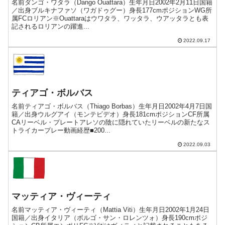
名前ダンゴ・ワタラ（Dango Ouattara）生年月日2002年2月11日国籍
／出身ブルキナファソ（ワガドゥグー）身長177cmポジションWG所
属FCロリアン※Ouattaraはウワタラ、ワッタラ、ウアッタラとも表
記されるロリアンの躍進...
2022.09.17
ティアゴ・ボルバス
名前ティアゴ・ボルバス（Thiago Borbas）生年月日2002年4月7日国
籍／出身ウルグアイ（モンテビデオ）身長181cmポジションCF所属
CAリーベル・プレートアレソの陰に隠れていたリーベルの新たなス
トライカープレー動画経歴■200...
2022.09.03
マッティア・ヴィーティ
名前マッティア・ヴィーティ（Mattia Viti）生年月日2002年1月24日
国籍／出身イタリア（ボルゴ・サン・ロレンツォ）身長190cmポジ