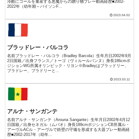
冷酷にゴールを量産する悪魔からの贈り物プレー動画経歴■2002-
2022年（幼年期～バイソンF...
2023.04.02
ブラッドレー・バルコラ
名前ブラッドレー・バルコラ（Bradley Barcola）生年月日2002年9月
2日国籍／出身フランス／トーゴ（ヴィルールバンヌ）身長186cmポ
ジションWG所属オリンピック・リヨン※Bradleyはブラッドリー、
ブラドレー、ブラドリーと...
2023.03.11
アルナ・サンガンテ
名前アルナ・サンガンテ（Arouna Sangante）生年月日2002年4月12
日国籍／出身セネガル（ムバオ）身長189cmポジションCB所属ル・
アーヴルACル・アーヴルで鉄壁の守備を形成する大器プレー動画経
歴■2002-2017年（幼年...