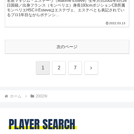
名前マキシム・エステーヴ（Maxime Estève）生年月日2002年5月26
日国籍／出身フランス（モンペリエ）身長193cmポジションCB所属
モンペリエHSC※Esteveはエステヴェ、エステベとも表記されてい
るプロ1年目ながらポテンシ...
2022.03.13
次のページ
次
1
2
7
へ
ホーム
2002年