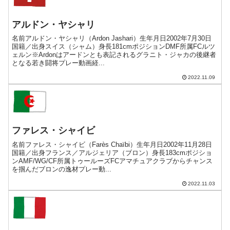
アルドン・ヤシャリ
名前アルドン・ヤシャリ（Ardon Jashari）生年月日2002年7月30日
国籍／出身スイス（シャム）身長181cmポジションDMF所属FCルツ
ェルン※Ardonはアードンとも表記されるグラニト・ジャカの後継者
となる若き闘将プレー動画経...
2022.11.09
ファレス・シャイビ
名前ファレス・シャイビ（Farès Chaïbi）生年月日2002年11月28日
国籍／出身フランス／アルジェリア（ブロン）身長183cmポジショ
ンAMF/WG/CF所属トゥールーズFCアマチュアクラブからチャンス
を掴んだブロンの逸材プレー動...
2022.11.03