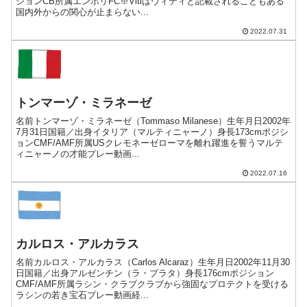
ションCB所属エンポリFC※Vitiはヴィティと記載されることもある
国内外からの関心が止まらない...
2022.07.31
トンマーゾ・ミラネーゼ
名前トンマーゾ・ミラネーゼ（Tommaso Milanese）生年月日2002年
7月31日国籍／出身イタリア（マルティニャーノ）身長173cmポジシ
ョンCMF/AMF所属USクレモネーゼローマを離れ躍進を誓うマルテ
ィニャーノの才能プレー動画...
2022.07.16
カルロス・アルカラス
名前カルロス・アルカラス（Carlos Alcaraz）生年月日2002年11月30
日国籍／出身アルゼンチン（ラ・プラタ）身長176cmポジション
CMF/AMF所属ラシン・クラブクラブから強固なプロテクトを受ける
ラシンの若き宝石プレー動画経...