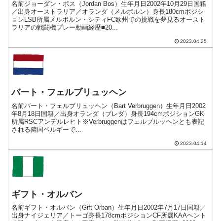
名前ジョーダン・ボス（Jordan Bos）生年月日2002年10月29日国籍
／出身オーストラリア／オランダ（メルボルン）身長180cmポジシ
ョンLSB所属メルボルン・シティFC欧州での挑戦を夢見るオースト
ラリアの戦闘機プレー動画経歴■20...
2023.04.25
バート・フェルブリュッヘン
名前バート・フェルブリュッヘン（Bart Verbruggen）生年月日2002
年8月18日国籍／出身オランダ（ブレダ）身長194cmポジションGK
所属RSCアンデルレヒト※Verbruggenはフェルブルッヘンとも表記
される隣国ベルギーで...
2023.04.14
ギフト・オルバン
名前ギフト・オルバン（Gift Orban）生年月日2002年7月17日国籍／
出身ナイジェリア／トーゴ身長178cmポジションCF所属KAAヘント