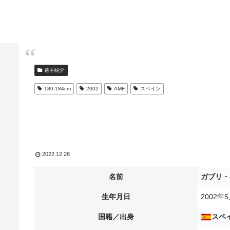
選手紹介
180-184cm
2002
AMF
スペイン
2022.12.28
名前
ガブリ・
生年月日
2002年
国籍／出身
スペ