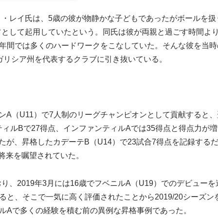
ロ・レイ氏は、5歳の彼が物静かな子どもであったがボールを扱
フとして起用していたという。同氏は彼が両親と過ごす時間よ
5年間では多くのハードワークをこなしていた。そんな彼を当
にガリシア州を代表するクラブに引き抜いている。
レビンA（U11）で7人制のリーグチャンピオンとして貢献すると
ティルBで27得点、インファンティルAでは35得点と得点力が
ていたが、昇格したカデーテB（U14）で23試合7得点を記録す
く将来を嘱望されていた。
、2019年3月には16歳でフベニルA（U19）でのデビューを
ると、そこで一気に高く評価されたことから2019/20シーズ
ルAで多くの経験を積む前の異例な昇格事例であった。