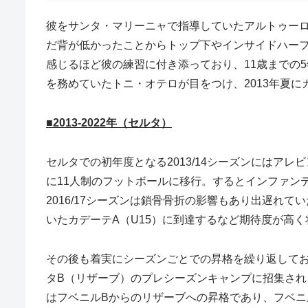
彼をサンタ・マリーニャで指導していたアルトゥー
だ背が低かったことからトップ下やインサイドハー
感じるほど彼の練習に付き添っており、11歳までの
を務めていたトニ・オテロが目をつけ、2013年夏
■2013-2022年（セルタ）
セルタでの初年度となる2013/14シーズンにはア
に11人制のフットボールに移行。するとインファン
2016/17シーズンは鎖骨骨折の影響もあり出遅れ
いたカデーテA（U15）に到達するなど期待度が高
その後も着実にシーズンごとでの昇格を繰り返しており
タB（リザーブ）のプレシーズンキャンプに招集され
はフベニルBからのリザーブへの昇格であり、フベニ