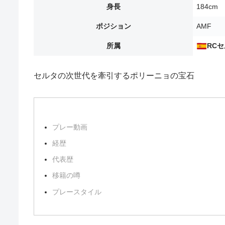
身長
184cm
ポジション
AMF
所属
RC
セルタの次世代を牽引するポリーニョの宝石
プレー動画
経歴
代表歴
移籍の噂
プレースタイル