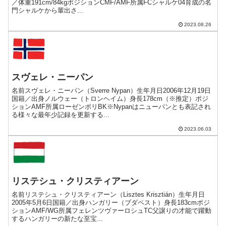
／体重191cm/84kgポジションCMF/AMF所属FCシャルケ04育成の名
門シャルケから輩出さ...
2023.08.26
スヴェレ・ニーパン
名前スヴェレ・ニーパン（Sverre Nypan）生年月日2006年12月19日
国籍／出身ノルウェー（トロンヘイム）身長178cm（※推定）ポジ
ションAMF所属ローゼンボリBK※Nypanはニューパンとも表記され
る様々な最年少記録を更新する...
2023.06.03
リステシュ・クリスティアーン
名前リステシュ・クリスティアーン（Lisztes Krisztián）生年月日
2005年5月6日国籍／出身ハンガリー（ブダペスト）身長183cmポジ
ションAMF/WG所属フェレンツヴァーロシュTC父譲りの才能で躍動
するハンガリーの新たな至宝...