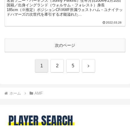
名前ソニー・パーキンス（Sonny Perkins）生年月日2004年2月10日
国籍／出身イングランド（ウォルサム・フォレスト）身長
185cm（※推定）ポジションCF/AMF所属ウェストハム・ユナイテッ
ドハマーズの次世代を牽引する才能溢れた...
2022.03.26
次のページ
次
1
2
5
へ
ホーム
AMF