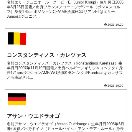
名前エリ・ジュニオール・クーピ（Eli Junior Kroupi）生年月日2006
年6月23日国籍／出身フランス／コートジボワール（ポン＝スコル
フ）身長179cmポジションCF/AMF所属FCロリアンEliはエリー、
Juniorはジュニア...
2023.10.29
コンスタンティノス・カレツァス
名前コンスタンティノス・カレツァス（Konstantinos Karetsas）生
年月日2007年11月19日国籍／出身ベルギー／ギリシャ（ヘンク）身
長171cmポジションAMF/WG所属KRCヘンク※Karetsasはカレサス
とも表記され...
2023.10.09
アサン・ウエドラオゴ
名前アサン・ウエドラオゴ（Assan Ouédraogo）生年月日2006年5月
9日国籍／出身ドイツ（ミュールハイム・アン・デア・ルール）身長