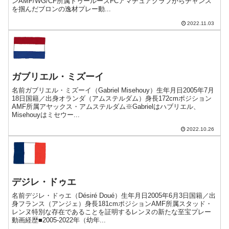
ンAMF/WG/CF所属トゥールーズFCアマチュアクラブからチャンス
を掴んだブロンの逸材プレー動...
2022.11.03
ガブリエル・ミズーイ
名前ガブリエル・ミズーイ（Gabriel Misehouy）生年月日2005年7月
18日国籍／出身オランダ（アムステルダム）身長172cmポジション
AMF所属アヤックス・アムステルダム※Gabrielはハブリエル、
Misehouyはミセウー...
2022.10.26
デジレ・ドゥエ
名前デジレ・ドゥエ（Désiré Doué）生年月日2005年6月3日国籍／出
身フランス（アンジェ）身長181cmポジションAMF所属スタッド・
レンヌ特別な存在であることを証明するレンヌの新たな至宝プレー
動画経歴■2005-2022年（幼年...