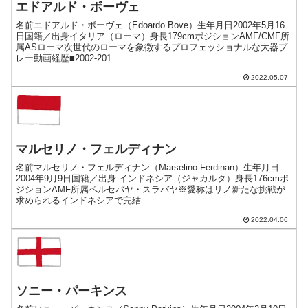
エドアルド・ボーヴェ
名前エドアルド・ボーヴェ（Edoardo Bove）生年月日2002年5月16
日国籍／出身イタリア（ローマ）身長179cmポジションAMF/CMF所
属ASローマ次世代のローマを象徴するプロフェッショナルな大器プ
レー動画経歴■2002-201...
2022.05.07
マルセリノ・フェルディナン
名前マルセリノ・フェルディナン（Marselino Ferdinan）生年月日
2004年9月9日国籍／出身 インドネシア（ジャカルタ）身長176cmポ
ジションAMF所属ペルセバヤ・スラバヤ※愛称はリノ新たな挑戦が
求められるインドネシアで完結...
2022.04.06
ソニー・パーキンス