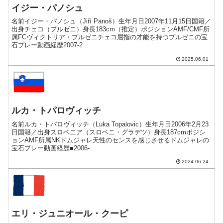
イジー・パノシュ
名前イジー・パノシュ（Jiří Panoš）生年月日2007年11月15日国籍／
出身チェコ（プルゼニ）身長183cm（推定）ポジションAMF/CMF所
属FCヴィクトリア・プルゼニチェコ屈指の才能を持つプルゼニの宝
石プレー動画経歴2007-2...
2025.06.01
ルカ・トパロヴィッチ
名前ルカ・トパロヴィッチ（Luka Topalovic）生年月日2006年2月23
日国籍／出身スロベニア（スロベニ・グラデツ）身長187cmポジシ
ョンAMF所属NKドムジャレ天性のセンスを感じさせるドムジャレの
宝石プレー動画経歴■2006-...
2024.06.24
エリ・ジュニオール・クーピ