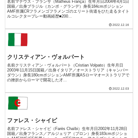
名前マテウス・フランサ（Matheus França）生年月日2004年4月1日
国籍／出身ブラジル（カンポ・グランデ）身長184cmポジション
AMF所属CRフラメンゴフラメンゴのエリート街道をひた走るタイト
ルコレクタープレー動画経歴■200...
2022.12.16
クリスティアン・ヴォルパート
名前クリスティアン・ヴォルパート（Cristian Volpato）生年月日
2003年11月15日国籍／出身イタリア／オーストラリア（キャンパー
ダウン）身長180cmポジションAMF所属ASローマオーストラリアで
の挫折からローマで開花した才...
2022.12.03
ファレス・シャイビ
名前ファレス・シャイビ（Farès Chaïbi）生年月日2002年11月28日
国籍／出身フランス／アルジェリア（ブロン）身長183cmポジショ