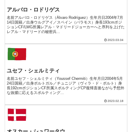
アルバロ・ロドリゲス
名前アルバロ・ロドリゲス（Álvaro Rodríguez）生年月日2004年7月
14日国籍／出身ウルグアイ／スペイン（パラモス）身長193cmポジ
ションCF/LWG所属レアル・マドリードジョーカーへと序列を上げた
レアル・マドリードの秘密兵...
2023.03.04
ユセフ・シェルミティ
名前ユセフ・シェルミティ（Youssef Chermiti）生年月日2004年5月
24日国籍／出身ポルトガル／チュニジア（ヴィラ・ド・ポルト）身
長192cmポジションCF所属スポルティングCP復帰直後ながら予想外
な抜擢に応えるスポルティング...
2023.02.18
オスカー・シュワータウ