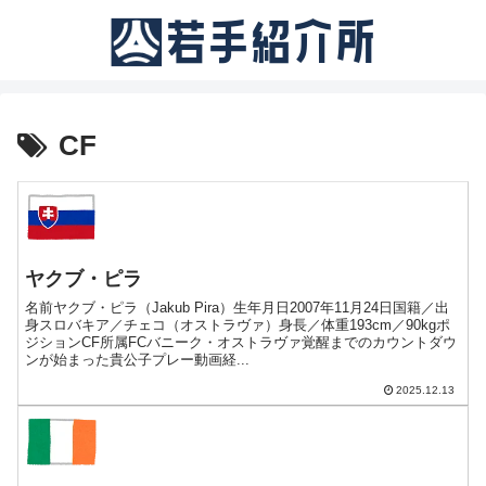
CF
ヤクブ・ピラ
名前ヤクブ・ピラ（Jakub Pira）生年月日2007年11月24日国籍／出
身スロバキア／チェコ（オストラヴァ）身長／体重193cm／90kgポ
ジションCF所属FCバニーク・オストラヴァ覚醒までのカウントダウ
ンが始まった貴公子プレー動画経...
2025.12.13