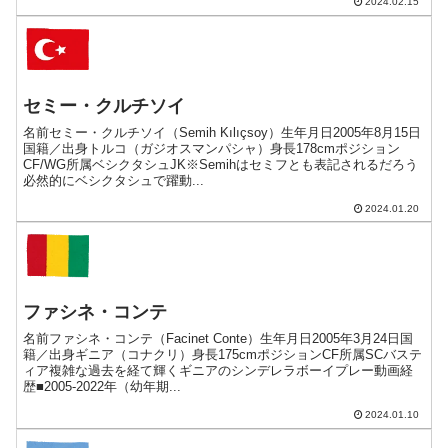
2024.02.15
セミー・クルチソイ
名前セミー・クルチソイ（Semih Kılıçsoy）生年月日2005年8月15日
国籍／出身トルコ（ガジオスマンパシャ）身長178cmポジション
CF/WG所属ベシクタシュJK※Semihはセミフとも表記されるだろう
必然的にベシクタシュで躍動...
2024.01.20
ファシネ・コンテ
名前ファシネ・コンテ（Facinet Conte）生年月日2005年3月24日国
籍／出身ギニア（コナクリ）身長175cmポジションCF所属SCバステ
ィア複雑な過去を経て輝くギニアのシンデレラボーイプレー動画経
歴■2005-2022年（幼年期...
2024.01.10