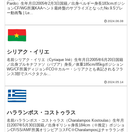
Pardo）生年月日2005年2月3日国籍／出身ベルギー身長183cmポジシ
ョンCF/WG所属KAAヘント最終盤のサプライズとなったNo.9.5プレ
ー動画🔢 | Le...
2024.06.08
シリアク・イリエ
名前シリアク・イリエ（Cyriaque Irié）生年月日2005年6月20日国籍
／出身ブルキナファソ（バブア）身長／体重185cm/85kgポジション
WG/CF所属ディジョンFCO※カルー・シリアクとも表記されるフラ
ンス3部でスペクタクル...
2024.05.14
ハラランポス・コストゥラス
名前ハラランポス・コストゥラス（Charalampos Kostoulas）生年月
日2007年5月30日国籍／出身ギリシャ身長184cm（※推定）ポジショ
ンCF/SS/AMF所属オリンピアコスFC※Charalamposはチャラランポ