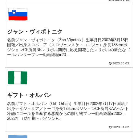
ジャン・ヴィポトニク
名前ジャン・ヴィポトニク（Žan Vipotnik）生年月日2002年3月18日
国籍／出身スロベニア（スロヴェンスケ・コニツェ）身長185cmポ
ジションCF所属NKマリボル期待に応え開花したマリボルの新たなゴ
ールハンタープレー動画経歴■20...
2023.05.03
ギフト・オルバン
名前ギフト・オルバン（Gift Orban）生年月日2002年7月17日国籍／
出身ナイジェリア／トーゴ身長178cmポジションCF所属KAAヘント
冷酷にゴールを量産する悪魔からの贈り物プレー動画経歴■2002-
2022年（幼年期～バイソンF...
2023.04.02