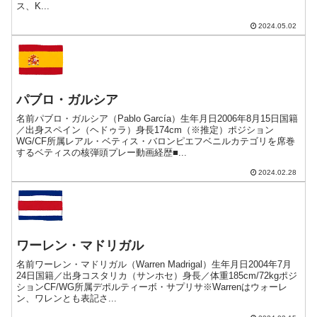
ス、K...
2024.05.02
パブロ・ガルシア
名前パブロ・ガルシア（Pablo García）生年月日2006年8月15日国籍
／出身スペイン（ヘドゥラ）身長174cm（※推定）ポジション
WG/CF所属レアル・ベティス・バロンピエフベニルカテゴリを席巻
するベティスの核弾頭プレー動画経歴■...
2024.02.28
ワーレン・マドリガル
名前ワーレン・マドリガル（Warren Madrigal）生年月日2004年7月
24日国籍／出身コスタリカ（サンホセ）身長／体重185cm/72kgポジ
ションCF/WG所属デポルティーボ・サプリサ※Warrenはウォーレ
ン、ワレンとも表記さ...