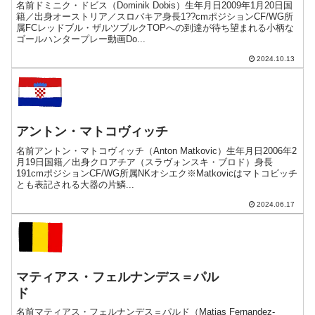
名前ドミニク・ドビス（Dominik Dobis）生年月日2009年1月20日国
籍／出身オーストリア／スロバキア身長1??cmポジションCF/WG所
属FCレッドブル・ザルツブルクTOPへの到達が待ち望まれる小柄な
ゴールハンタープレー動画Do...
2024.10.13
アントン・マトコヴィッチ
名前アントン・マトコヴィッチ（Anton Matkovic）生年月日2006年2
月19日国籍／出身クロアチア（スラヴォンスキ・ブロド）身長
191cmポジションCF/WG所属NKオシエク※Matkovicはマトコビッチ
とも表記される大器の片鱗...
2024.06.17
マティアス・フェルナンデス＝パル
ド
名前マティアス・フェルナンデス＝パルド（Matias Fernandez-