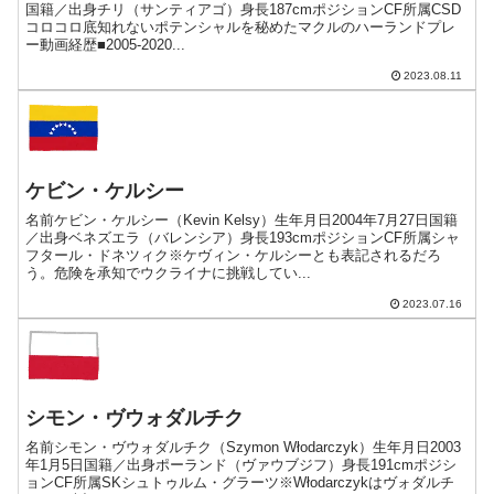
国籍／出身チリ（サンティアゴ）身長187cmポジションCF所属CSD
コロコロ底知れないポテンシャルを秘めたマクルのハーランドプレ
ー動画経歴■2005-2020...
2023.08.11
ケビン・ケルシー
名前ケビン・ケルシー（Kevin Kelsy）生年月日2004年7月27日国籍
／出身ベネズエラ（バレンシア）身長193cmポジションCF所属シャ
フタール・ドネツィク※ケヴィン・ケルシーとも表記されるだろ
う。危険を承知でウクライナに挑戦してい...
2023.07.16
シモン・ヴウォダルチク
名前シモン・ヴウォダルチク（Szymon Włodarczyk）生年月日2003
年1月5日国籍／出身ポーランド（ヴァウブジフ）身長191cmポジシ
ョンCF所属SKシュトゥルム・グラーツ※Włodarczykはヴォダルチ