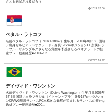
クとも表記されるだろう...
2023.07.08
ペタル・ラトコフ
名前ペタル・ラトコフ（Petar Ratkov）生年月日2003年8月18日国籍
／出身セルビア（ベオグラード）身長193cmポジションCF所属レッ
ドブル・ザルツブルクさらなる覚醒を予感させるベオグラードの怪
童プレー動画経歴■2003-202...
2023.06.22
デイヴィド・ワシントン
名前デイヴィド・ワシントン（Deivid Washington）生年月日2005年
6月5日国籍／出身ブラジル（イトゥンビアラ）身長187cmポジショ
ンCF/WG所属サントスFC本格的な覚醒が望まれるサントスの新たな
逸材プレー動画経歴■200...
2023.06.05