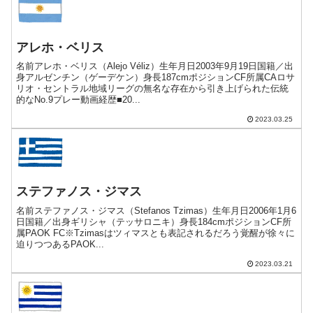
アレホ・ベリス
名前アレホ・ベリス（Alejo Véliz）生年月日2003年9月19日国籍／出
身アルゼンチン（ゲーデケン）身長187cmポジションCF所属CAロサ
リオ・セントラル地域リーグの無名な存在から引き上げられた伝統
的なNo.9プレー動画経歴■20...
2023.03.25
ステファノス・ジマス
名前ステファノス・ジマス（Stefanos Tzimas）生年月日2006年1月6
日国籍／出身ギリシャ（テッサロニキ）身長184cmポジションCF所
属PAOK FC※Tzimasはツィマスとも表記されるだろう覚醒が徐々に
迫りつつあるPAOK...
2023.03.21