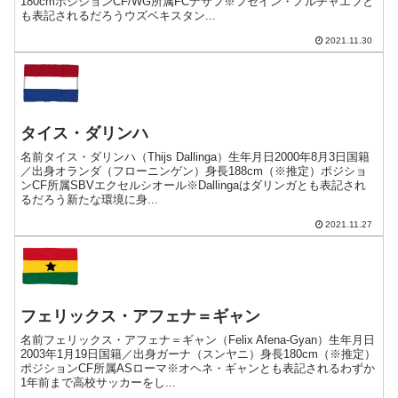
180cmポジションCF/WG所属FCナサフ※フセイン・ノルチャエフと
も表記されるだろうウズベキスタン...
2021.11.30
タイス・ダリンハ
名前タイス・ダリンハ（Thijs Dallinga）生年月日2000年8月3日国籍
／出身オランダ（フローニンゲン）身長188cm（※推定）ポジショ
ンCF所属SBVエクセルシオール※Dallingaはダリンガとも表記され
るだろう新たな環境に身...
2021.11.27
フェリックス・アフェナ＝ギャン
名前フェリックス・アフェナ＝ギャン（Felix Afena-Gyan）生年月日
2003年1月19日国籍／出身ガーナ（スンヤニ）身長180cm（※推定）
ポジションCF所属ASローマ※オヘネ・ギャンとも表記されるわずか
1年前まで高校サッカーをし...