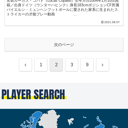
名前ルーカス・コパド（Lucas Copado）生年月日2004年1月10日国
籍／出身ドイツ（ウンターハヒンク）身長183cmポジションCF所属
バイエルン・ミュンヘンフットボールに愛された家系に生まれたス
トライカーの才能プレー動画 ...
2021.08.07
次のページ
前
次
1
2
3
9
へ
へ