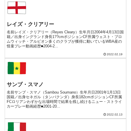
レイズ・クリアリー
名前レイズ・クリアリー（Reyes Cleary）生年月日2004年4月13日国
籍／出身イングランド身長1??cmポジションCF所属ウェスト・ブロ
ムウィッチ・アルビオン多くのクラブが獲得に動いているWBA産の
怪童プレー動画経歴■2004-2...
2022.02.19
サンブ・スマノ
名前サンブ・スマノ（Sambou Soumano）生年月日2001年1月13日
国籍／出身セネガル（タンバクンダ）身長182cmポジションCF所属
FCロリアンわずかな出場時間で結果を残し続けるニュー・ストライ
カープレー動画経歴■2001-20...
2022.02.13