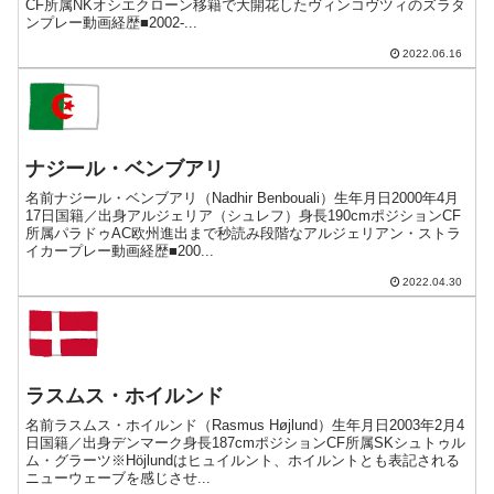
CF所属NKオシエクローン移籍で大開花したヴィンコヴツィのズラタ
ンプレー動画経歴■2002-...
2022.06.16
ナジール・ベンブアリ
名前ナジール・ベンブアリ（Nadhir Benbouali）生年月日2000年4月
17日国籍／出身アルジェリア（シュレフ）身長190cmポジションCF
所属パラドゥAC欧州進出まで秒読み段階なアルジェリアン・ストラ
イカープレー動画経歴■200...
2022.04.30
ラスムス・ホイルンド
名前ラスムス・ホイルンド（Rasmus Højlund）生年月日2003年2月4
日国籍／出身デンマーク身長187cmポジションCF所属SKシュトゥル
ム・グラーツ※Höjlundはヒュイルント、ホイルントとも表記される
ニューウェーブを感じさせ...