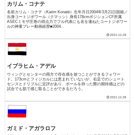
カリム・コナテ
名前カリム・コナテ（Karim Konaté）生年月日2004年3月21日国籍／
出身コートジボワール（クマッシ）身長178cmポジションCF所属
ASECミモザ圧巻の得点力でフル代表にも名を連ねたコートジボワー
ルの神童プレー動画経歴■2004...
2021.12.29
イブラヒム・アデル
ウィングとセンターの両方で存在感を放つことができるフォワー
ド。173cmとフィジカルには恵まれていないが、右足でのシュート
センスとドリブルに定評があり、ボールを持った際の期待感はどの
試合でも肌で感じ取ることができるだろう。
2021.12.28
ガミド・アガラロフ