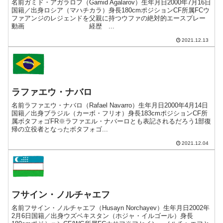
名前ガミド・アガラロフ（Gamid Agalarov）生年月日2000年7月16日
国籍／出身ロシア（マハチカラ）身長180cmポジションCF所属FCウ
ファアンジのレジェンドを父親に持つウファの絶対的エースプレー
動画 経歴 ...
2021.12.13
ラファエウ・ナバロ
名前ラファエウ・ナバロ（Rafael Navarro）生年月日2000年4月14日
国籍／出身ブラジル（カーボ・フリオ）身長183cmポジションCF所
属ボタフォゴFR※ラファエル・ナバーロとも表記されるだろう1部復
帰の立役者となったボタフォゴ...
2021.12.04
フサイン・ノルチャエフ
名前フサイン・ノルチャエフ（Husayn Norchayev）生年月日2002年
2月6日国籍／出身ウズベキスタン（ホジャ・イルゴール）身長