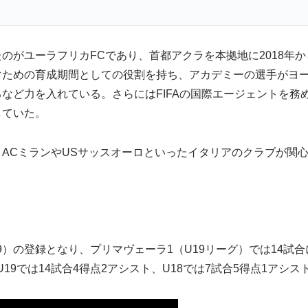
のがユーラフリカFCであり、首都アクラを本拠地に2018年
ぐための育成期間としての役割を持ち、アカデミーの選手がヨ
など力を入れている。さらにはFIFAの国際エージェントを務
していた。
CミランやUSサッスオーロといったイタリアのクラブが関心を
。
9）の登録となり、プリマヴェーラ1（U19リーグ）では14試
19では14試合4得点2アシスト、U18では7試合5得点1ア