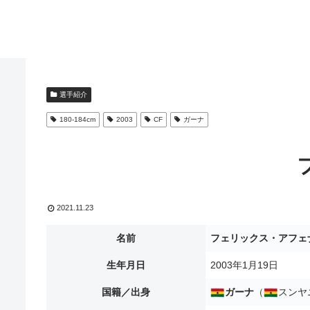
選手紹介
180-184cm
2003
CF
ガーナ
2021.11.23
名前
フェリックス・アフェ
生年月日
2003年1月19日
国籍／出身
ガーナ
（
スンヤ