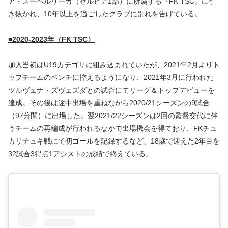
ア・スーペルリーガ（セルビア1部）に所属する『FK TSC』に引
き抜かれ、10年以上を過ごしたクラブに別れを告げている。
■2020-2023年（FK TSC）
加入当初はU19カテゴリに組み込まれていたが、2021年2月よりト
ップチームのベンチに控えるようになり、2021年3月に行われた
ツルヴェナ・ズヴェズダとの試合にてリーグ＆トップデビューを
達成。その後は途中出場を重ねながら2020/21シーズンの9試合
（97分間）に出場した。翌2021/22シーズンは2回の監督交代に伴
うチームの再編成が行われるなかで出場機会を得ており、FKチュ
カリチュキ戦にて初ゴールを記録するなど、18歳で迎えた2年目を
32試合3得点1アシストの成績で終えている。