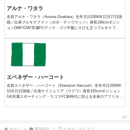
アルナ・ワタラ
名前アルナ・ワタラ（Arouna Ouattara）生年月日2006年12月27日国
籍／出身ブルキナファソ（ボボ・ディウラッソ）身長190cmポジシ
ョンDMF/CMF所属FCディラ・ゴリ中盤にそびえ立つブルキナファ
ソの鉄壁プレー動画経歴■2...
エベネザー・ハーコート
名前エベネザー・ハーコート（Ebenezer Harcourt）生年月日2009年
10月21日国籍／出身ナイジェリア（ウクワ）身長193cmポジション
GK所属スポーティング・ラゴスFC新時代に控える未来のアフリカ
No.1GKプレー動画経歴■...
ホーム
選手紹介
ペタル・ラトコフ