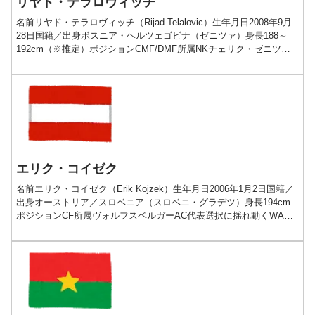
リヤド・テラロヴィッチ
名前リヤド・テラロヴィッチ（Rijad Telalovic）生年月日2008年9月
28日国籍／出身ボスニア・ヘルツェゴビナ（ゼニツァ）身長188～
192cm（※推定）ポジションCMF/DMF所属NKチェリク・ゼニツァ
古豪で燦然と輝くチェリク...
エリク・コイゼク
名前エリク・コイゼク（Erik Kojzek）生年月日2006年1月2日国籍／
出身オーストリア／スロベニア（スロベニ・グラデツ）身長194cm
ポジションCF所属ヴォルフスベルガーAC代表選択に揺れ動くWAC
のジョーカープレー動画経歴■200...