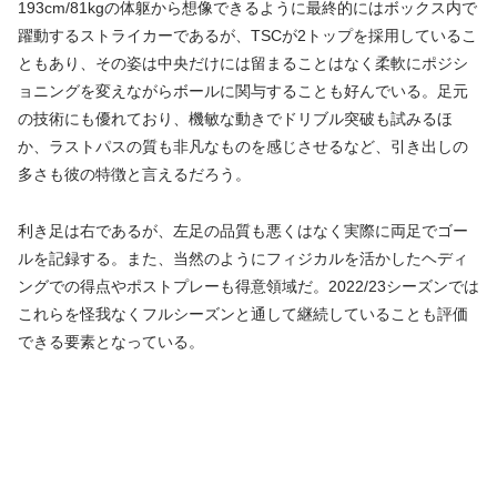
193cm/81kgの体躯から想像できるように最終的にはボックス内で
躍動するストライカーであるが、TSCが2トップを採用しているこ
ともあり、その姿は中央だけには留まることはなく柔軟にポジシ
ョニングを変えながらボールに関与することも好んでいる。足元
の技術にも優れており、機敏な動きでドリブル突破も試みるほ
か、ラストパスの質も非凡なものを感じさせるなど、引き出しの
多さも彼の特徴と言えるだろう。
利き足は右であるが、左足の品質も悪くはなく実際に両足でゴー
ルを記録する。また、当然のようにフィジカルを活かしたヘディ
ングでの得点やポストプレーも得意領域だ。2022/23シーズンでは
これらを怪我なくフルシーズンと通して継続していることも評価
できる要素となっている。