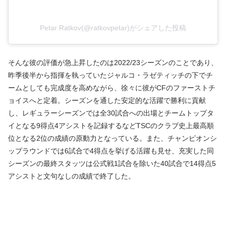
Petar Ratkov(@ratkovpetar)がシェアした投稿
そんな彼の評価が急上昇したのは2022/23シーズンのことであり、
昨季後半から指揮を執っていたジャルコ・ラゼティッチの下でチ
ームとしても完成度を高めながら、徐々に彼がCFのファーストチ
ョイスへと定着。シーズンを通した安定的な活躍で勝利に貢献
し、レギュラーシーズンでは全30試合への出場とチームトップタ
イとなる9得点4アシストを記録するなどTSCのクラブ史上最高順
位となる2位の成績の原動力となっている。また、チャンピオンシ
ップラウンドでは6試合で4得点を挙げる活躍も見せ、充実した同
シーズンの最終スタッツは公式戦1試合を除いた40試合で14得点5
アシストと文句なしの成績で終了した。