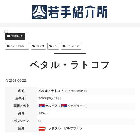
選手紹介
190-194cm
2003
CF
セルビア
ペタル・ラトコフ
2023.06.22
名前
ペタル・ラトコフ
（Petar Ratkov）
生年月日
2003年8月18日
国籍／出身
セルビア
（
ベオグラード）
身長
193cm
ポジション
CF
所属
レッドブル・ザルツブルク