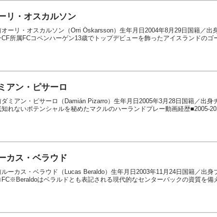
ーリ・オスカルソン
オーリ・オスカルソン（Orri Óskarsson）生年月日2004年8月29日国
ンCF所属FCコペンハーゲン13歳でトップデビューを飾ったアイスランドのゴー
ミアン・ピサーロ
ダミアン・ピサーロ（Damián Pizarro）生年月日2005年3月28日国籍／
知れないポテンシャルを秘めたマクルのハーランドプレー動画経歴■2005-2020
ーカス・ベラウド
ルーカス・ベラウド（Lucas Beraldo）生年月日2003年11月24日国籍
FC※Beraldoはベラルドとも表記される現代的なセンターバックの資質を備える