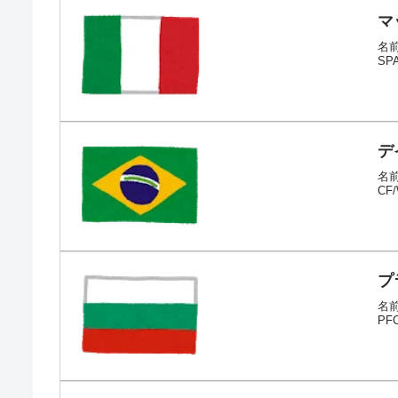
マ
名前
S
デ
名前
CF
プ
名前
P