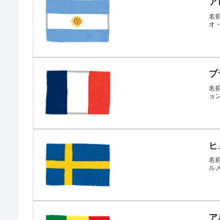
ア
名前
オ・
ブ
名前
ョン
ヒ
名前
ルメ
ア