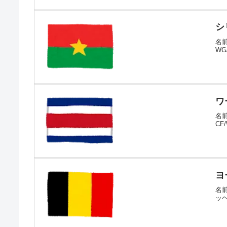
シ
名前
W
ワ
名前
CF
ヨ
名前
ッヘ