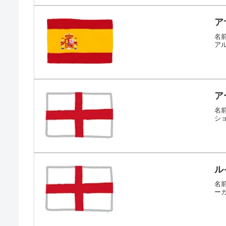
ア
名前
アル
ア
名前
シ
ル
名前
ー