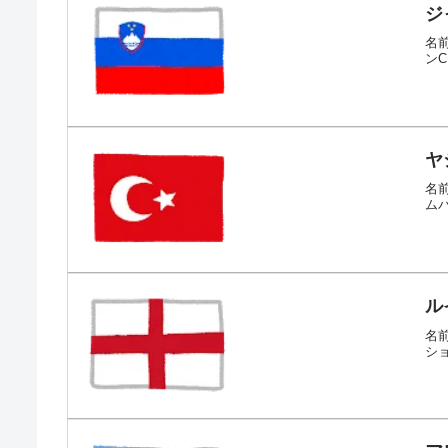
ジ
名前
ン
ヤ
名前
ムパ
ル
名前
シ