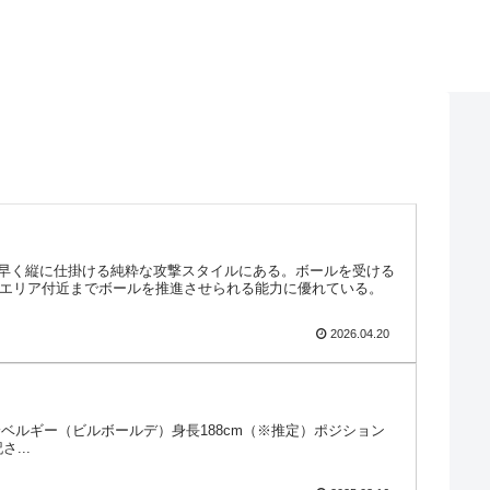
素早く縦に仕掛ける純粋な攻撃スタイルにある。ボールを受ける
ィエリア付近までボールを推進させられる能力に優れている。
2026.04.20
籍／出身ベルギー（ビルボールデ）身長188cm（※推定）ポジション
...