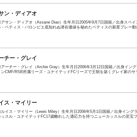
サン・ディアオ
アサン・ディアオ（Assane Diao）生年月日2005年9月7日国籍／出身ス
・ベティス・バロンピエ底知れぬ潜在価値を秘めたベティスの新星プレー動画経歴■
ーチー・グレイ
アーチー・グレイ（Archie Gray）生年月日2006年3月12日国籍／出身
ョンCMF/RSB所属リーズ・ユナイテッドFCリーズで王朝を築くグレイ家のサラ
イス・マイリー
ルイス・マイリー（Lewis Miley）生年月日2006年5月1日国籍／出身イン
カッスル・ユナイテッドFC17歳離れした適応力を持つニューカッスルの至宝プレ