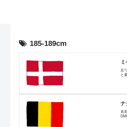
185-189cm
ミ
左
と
ナ
名前
DM