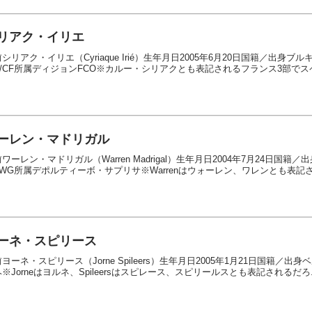
リアク・イリエ
シリアク・イリエ（Cyriaque Irié）生年月日2005年6月20日国籍／出身ブ
G/CF所属ディジョンFCO※カルー・シリアクとも表記されるフランス3部でスペ
ーレン・マドリガル
ワーレン・マドリガル（Warren Madrigal）生年月日2004年7月24日国籍
/WG所属デポルティーボ・サプリサ※Warrenはウォーレン、ワレンとも表記さ.
ーネ・スピリース
ヨーネ・スピリース（Jorne Spileers）生年月日2005年1月21日国籍
※Jorneはヨルネ、Spileersはスピレース、スピリールスとも表記されるだろ..