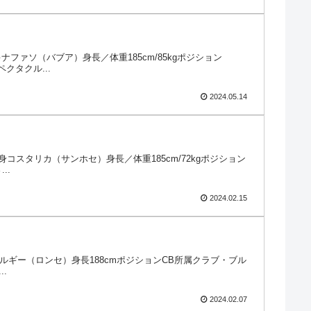
ルキナファソ（バブア）身長／体重185cm/85kgポジション
クタクル...
2024.05.14
／出身コスタリカ（サンホセ）身長／体重185cm/72kgポジション
..
2024.02.15
／出身ベルギー（ロンセ）身長188cmポジションCB所属クラブ・ブル
.
2024.02.07