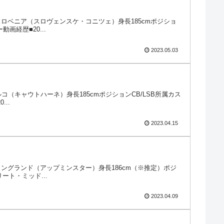
／出身スロベニア（スロヴェンスケ・コニツェ）身長185cmポジショ
経歴■20...
2023.05.03
トルコ（キャウトハーネ）身長185cmポジションCB/LSB所属カス
..
2023.04.15
／出身イングランド（アップミンスター）身長186cm（※推定）ポジ
ート・ミッド...
2023.04.09