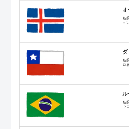
オ
名前
ョ
ダ
名前
ロ底
ル
名前
ウロ