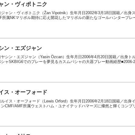
ャン・ヴィポトニク
ジャン・ヴィポトニク（Žan Vipotnik）生年月日2002年3月18日国籍
CF所属NKマリボル期待に応え開花したマリボルの新たなゴールハンタープレー動画
シン・エズジャン
ヤシン・エズジャン（Yasin Özcan）生年月日2006年4月20日国籍／出身
シャSKBIG6でのプレーを夢見るカスムパシャの大器プレー動画経歴■2006-20.
イス・オーフォード
ルイス・オーフォード（Lewis Orford）生年月日2006年2月18日国籍
ョンCMF/AMF所属ウェストハム・ユナイテッドハマーズに燦然と輝くコンプリ