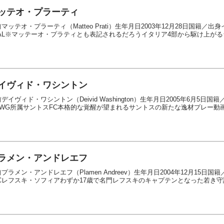
ッテオ・プラーティ
マッテオ・プラーティ（Matteo Prati）生年月日2003年12月28日国籍／
PAL※マッテーオ・プラティとも表記されるだろうイタリア4部から駆け上がるラ
イヴィド・ワシントン
デイヴィド・ワシントン（Deivid Washington）生年月日2005年6月5
/WG所属サントスFC本格的な覚醒が望まれるサントスの新たな逸材プレー動画経歴
ラメン・アンドレエフ
プラメン・アンドレエフ（Plamen Andreev）生年月日2004年12月15
FCレフスキ・ソフィアわずか17歳で名門レフスキのキャプテンとなった若き守護