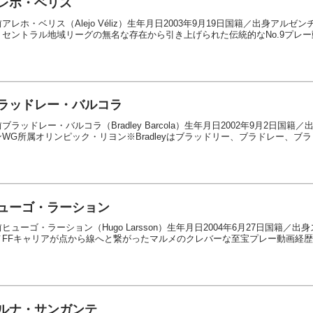
レホ・ベリス
アレホ・ベリス（Alejo Véliz）生年月日2003年9月19日国籍／出身アル
セントラル地域リーグの無名な存在から引き上げられた伝統的なNo.9プレー動画
ラッドレー・バルコラ
ブラッドレー・バルコラ（Bradley Barcola）生年月日2002年9月2日
WG所属オリンピック・リヨン※Bradleyはブラッドリー、ブラドレー、ブラド
ューゴ・ラーション
ヒューゴ・ラーション（Hugo Larsson）生年月日2004年6月27日国籍
FFキャリアが点から線へと繋がったマルメのクレバーな至宝プレー動画経歴■200
ルナ・サンガンテ