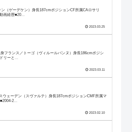
ゼンチン（ゲーデケン）身長187cmポジションCF所属CAロサリ
経歴■20...
2023.03.25
国籍／出身フランス／トーゴ（ヴィルールバンヌ）身長186cmポジシ
リーと...
2023.03.11
／出身スウェーデン（スヴァルテ）身長187cmポジションCMF所属マ
4-2...
2023.02.10