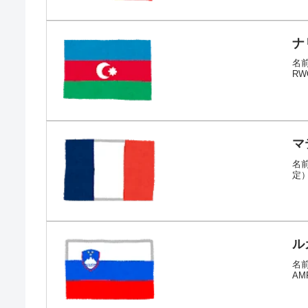
ナ
名前
RW
マ
名前
定
ル
名前
AM