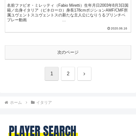
名前ファビオ・ミレッティ（Fabio Miretti）生年月日2003年8月3日国
籍／出身イタリア（ピネローロ）身長178cmポジションAMF/CMF所
属ユヴェントスユヴェントスの新たな主人公になりうるプリンチペ
プレー動画 ...
2020.06.16
次のページ
次
1
2
へ
ホーム
イタリア