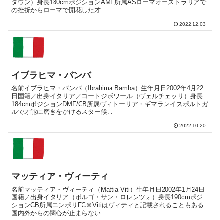
ダウン）身長180cmポジションAMF所属ASローマオーストラリアで
の挫折からローマで開花した才...
2022.12.03
イブラヒマ・バンバ
名前イブラヒマ・バンバ（Ibrahima Bamba）生年月日2002年4月22
日国籍／出身イタリア／コートジボワール（ヴェルチェッリ）身長
184cmポジションDMF/CB所属ヴィトーリア・ギマランイスポルトガ
ルで才能に磨きをかけるスター候...
2022.10.20
マッティア・ヴィーティ
名前マッティア・ヴィーティ（Mattia Viti）生年月日2002年1月24日
国籍／出身イタリア（ボルゴ・サン・ロレンツォ）身長190cmポジ
ションCB所属エンポリFC※Vitiはヴィティと記載されることもある
国内外からの関心が止まらない...