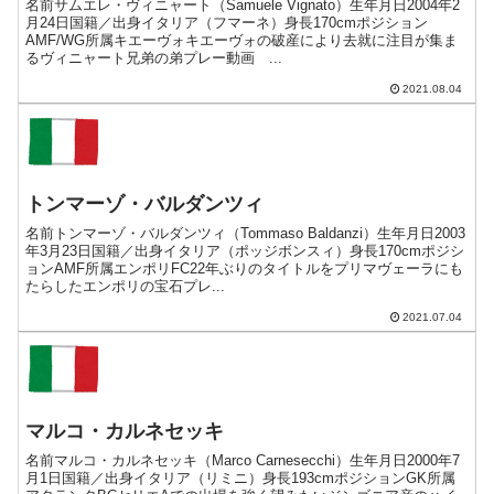
名前サムエレ・ヴィニャート（Samuele Vignato）生年月日2004年2
月24日国籍／出身イタリア（フマーネ）身長170cmポジション
AMF/WG所属キエーヴォキエーヴォの破産により去就に注目が集ま
るヴィニャート兄弟の弟プレー動画 ...
2021.08.04
トンマーゾ・バルダンツィ
名前トンマーゾ・バルダンツィ（Tommaso Baldanzi）生年月日2003
年3月23日国籍／出身イタリア（ポッジボンスィ）身長170cmポジシ
ョンAMF所属エンポリFC22年ぶりのタイトルをプリマヴェーラにも
たらしたエンポリの宝石プレ...
2021.07.04
マルコ・カルネセッキ
名前マルコ・カルネセッキ（Marco Carnesecchi）生年月日2000年7
月1日国籍／出身イタリア（リミニ）身長193cmポジションGK所属