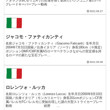
アタランタBCセリエAでの出場を強く望みたいジンゴニア産のハイ
グレードキーパープレー動画 ...
2021.06.27
ジャコモ・ファティカンティ
名前ジャコモ・ファティカンティ（Giacomo Faticanti）生年月日
2004年7月31日国籍／出身イタリア（ソーラ）身長180cm（※推定）
ポジションDMF/CMF所属ASローマベテランさながらの安定感を誇
るローマの新たな宝石プレー...
2021.05.09
ロレンツォ・ルッカ
名前ロレンツォ・ルッカ（Lorenzo Lucca）生年月日2000年9月10日
国籍／出身イタリア（モンカリエーリ）身長201cmポジションCF所
属パレルモFCパレルモに突如出現した謎の大型ストライカープレー
動画 経歴 ...