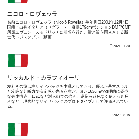
ニコロ・ロヴェッラ
名前ニコロ・ロヴェッラ（Nicolò Rovella）生年月日2001年12月4日
国籍／出身イタリア（セグラーテ）身長179cmポジションDMF/CMF
所属ユヴェントスモドリッチに着想を得た、量と質を両立させる新
世代レジスタプレー動画 ...
2021.01.30
リッカルド・カラフィオーリ
左利きの彼は左サイドバックを本職としており、優れた基本スキル
と冷静な判断力で安定感が光る存在だ。また183cmの物理的に優位
な身体構造、1vs1など対人戦での強さ、逆足も遜色なく使える起用
さなど、現代的なサイドバックのプロトタイプとして評価されてい
る。
2020.08.15