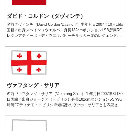
ダビド・コルドン（ダヴィンチ）
名前ダヴィンチ（David Cordón 'Davinchi'）生年月日2007年10月16日
国籍／出身スペイン（ウエルバ）身長182cmポジションLSB所属RC
レクレアティーボ・デ・ウエルバビーチサッカー界のレジェンドを
父に持つウエルバの...
ヴァフタング・サリア
名前ヴァフタング・サリア（Vakhtang Salia）生年月日2007年8月30
日国籍／出身ジョージア（トビリシ）身長181cmポジションSS/WG
所属FCディナモ・トビリシ※短縮形のヴァホ・サリアとも表記され
る争奪戦必至の未来が待つジョ...