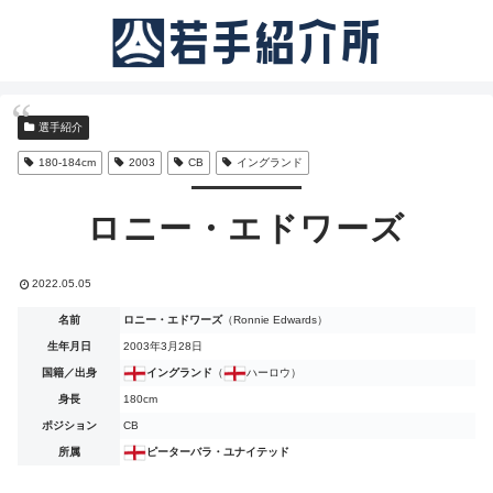
選手紹介
180-184cm
2003
CB
イングランド
ロニー・エドワーズ
2022.05.05
名前
ロニー・エドワーズ
（Ronnie Edwards）
生年月日
2003年3月28日
国籍／出身
イングランド
（
ハーロウ）
身長
180cm
ポジション
CB
所属
ピーターバラ・ユナイテッド