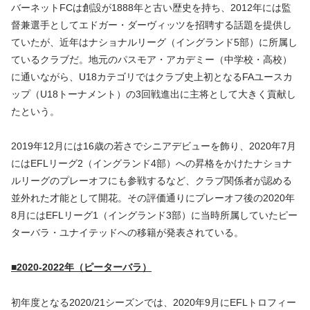
バーネットFCは創設が1888年と古い歴史を持ち、2012年には監
督兼選手としてエドガー・ダーヴィッツを招聘する話題を提供し
ていたが、近年はナショナルリーグ（イングランド5部）に所属し
ているクラブだ。地元のパスモア・アカデミー（中学校・高校）
に通いながら、U18カテゴリではクラブ史上初となるFAユースカ
ップ（U18トーナメント）の3回戦進出に主将として大きく貢献し
たという。
2019年12月には16歳の若さでシニアデビューを飾り、2020年7月
にはEFLリーグ2（イングランド4部）への昇格をかけたナショナ
ルリーグのプレーオフにも参戦するなど、クラブ関係者が認める
並外れた才能として開花。その評価通りにプレーオフ後の2020年
8月にはEFLリーグ1（イングランド3部）に当時所属していたピー
ターバラ・ユナイテッドへの移籍が発表されている。
■2020-2022年（ピーターバラ）
初年度となる2020/21シーズンでは、2020年9月にEFLトロフィー