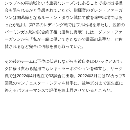
シップへの再挑戦という重要なシーズンにあることで彼の出場機
会も限られるかと予想されていたが、指揮官のダレン・ファーガ
ソンは開幕節となるルートン・タウン戦にて彼を途中出場ではあ
ったが起用。第7節のレディング戦ではフル出場を果たし、翌節の
バーミンガム戦の試合終了後（勝利に貢献）には、ダレン・ファ
ーガソンから「私が一緒に働いてきたなかで最高の若手だ」と称
賛されるなど完全に信頼を勝ち取っていた。
その後のチームは下位に低迷しながらも彼自身は4バックと3バッ
クに移り変わる起用でもレギュラーポジションを確立し、リーグ
戦では2022年4月現在で33試合に出場。2022年3月にはFAカップ5
回戦のマンチェスター・シティを相手に、後半15分まで無失点に
終えるパフォーマンスで評価を急上昇させているところだ。