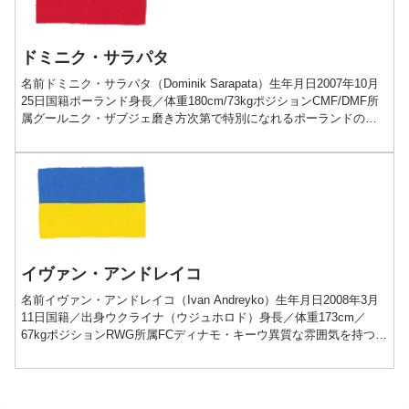
ドミニク・サラパタ
名前ドミニク・サラパタ（Dominik Sarapata）生年月日2007年10月
25日国籍ポーランド身長／体重180cm/73kgポジションCMF/DMF所
属グールニク・ザブジェ磨き方次第で特別になれるポーランドの原
石プレー動画経歴■20...
イヴァン・アンドレイコ
名前イヴァン・アンドレイコ（Ivan Andreyko）生年月日2008年3月
11日国籍／出身ウクライナ（ウジュホロド）身長／体重173cm／
67kgポジションRWG所属FCディナモ・キーウ異質な雰囲気を持つウ
クライナの隠れた才能プレー動画...