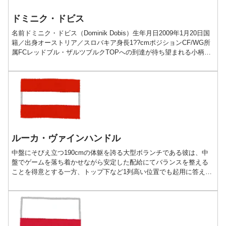
ドミニク・ドビス
名前ドミニク・ドビス（Dominik Dobis）生年月日2009年1月20日国
籍／出身オーストリア／スロバキア身長1??cmポジションCF/WG所
属FCレッドブル・ザルツブルクTOPへの到達が待ち望まれる小柄な
ゴールハンタープレー動画Do...
ルーカ・ヴァインハンドル
中盤にそびえ立つ190cmの体躯を誇る大型ボランチである彼は、中
盤でゲームを落ち着かせながら安定した配給にてバランスを整える
ことを得意とする一方、トップ下など1列高い位置でも起用に答える
ポリバレントな選手だ。