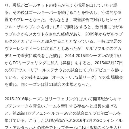
り、母親がゴールネットの後ろからよく指示を出していたと語
る。その後はゴールキーパーを続けることを拒否し、守備的な位
置でのプレーとなった。そんなとき、親善試合で対戦したレッド
ブル・ザルツブルクを相手に5-1で勝利をすると、数日後にはザル
ツブルクからスカウトをされた経緯があり、2009年からザルツブ
ルクのアカデミーへと加入することとなっている。一時は地元の
ヴァーレンティーンに戻ることもあったが、ザルツブルクのアカ
デミーで着実に成長をした彼は、2014-2015年シーズンの後半戦
からFCリーフェリングに加入（昇格）をすると、2015年2月27日
のSCアウストリア・ルステナウとの試合にてプロデビューを飾っ
ている。その後も2.Lgia（オーストリア2部リーグ）での出場機会
を重ね、同シーズンは計11試合の出場となった。
2015-2016年シーズンはリーフェリングにおいて開幕戦からキャ
プテンマークを背負いチームを牽引する存在へと成長を遂げる
と、第2節のカプフェンベルガーSVとの試合にてプロ初ゴールを
挙げている。こうした活躍が認められ2016年2月のSCラインドル
フ・アルタッハとの試合でトップチームにおける初のベンチ入り