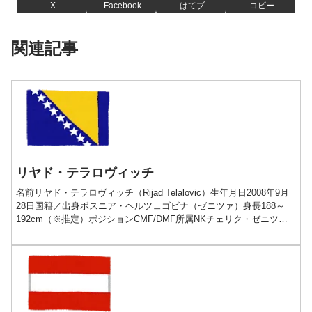
X
Facebook
はてブ
コピー
関連記事
リヤド・テラロヴィッチ
名前リヤド・テラロヴィッチ（Rijad Telalovic）生年月日2008年9月
28日国籍／出身ボスニア・ヘルツェゴビナ（ゼニツァ）身長188～
192cm（※推定）ポジションCMF/DMF所属NKチェリク・ゼニツァ
古豪で燦然と輝くチェリク...