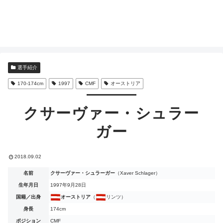
選手紹介
170-174cm
1997
CMF
オーストリア
クサーヴァー・シュラー
ガー
2018.09.02
名前
クサーヴァー・シュラーガー
（Xaver Schlager）
生年月日
1997年9月28日
国籍／出身
オーストリア
（
リンツ）
身長
174cm
ポジション
CMF