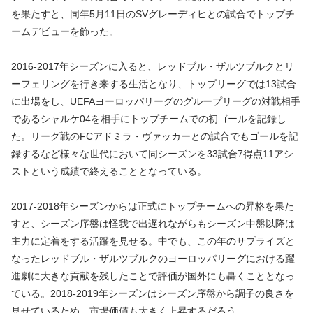
を果たすと、同年5月11日のSVグレーディヒとの試合でトップチ
ームデビューを飾った。
2016-2017年シーズンに入ると、レッドブル・ザルツブルクとリ
ーフェリングを行き来する生活となり、トップリーグでは13試合
に出場をし、UEFAヨーロッパリーグのグループリーグの対戦相手
であるシャルケ04を相手にトップチームでの初ゴールを記録し
た。リーグ戦のFCアドミラ・ヴァッカーとの試合でもゴールを記
録するなど様々な世代において同シーズンを33試合7得点11アシ
ストという成績で終えることとなっている。
2017-2018年シーズンからは正式にトップチームへの昇格を果た
すと、シーズン序盤は怪我で出遅れながらもシーズン中盤以降は
主力に定着をする活躍を見せる。中でも、この年のサプライズと
なったレッドブル・ザルツブルクのヨーロッパリーグにおける躍
進劇に大きな貢献を残したことで評価が国外にも轟くこととなっ
ている。2018-2019年シーズンはシーズン序盤から調子の良さを
見せているため、市場価値も大きく上昇するだろう。