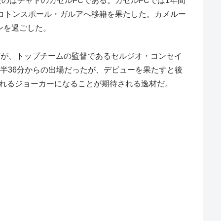
のはチャドのガゼルFCである。ガゼルFCでは1年間
るコトンスポール・ガルアへ移籍を果たした。カメルー
ンを過ごした。
彼だが、トップチームの監督であるセルジオ・コンセイ
後半36分からの出場だったが、デビューを果たすと後
頼れるジョーカーになることが期待される逸材だ。