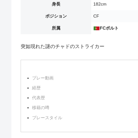
身長
182cm
ポジション
CF
所属
FCポルト
突如現れた謎のチャドのストライカー
プレー動画
経歴
代表歴
移籍の噂
プレースタイル