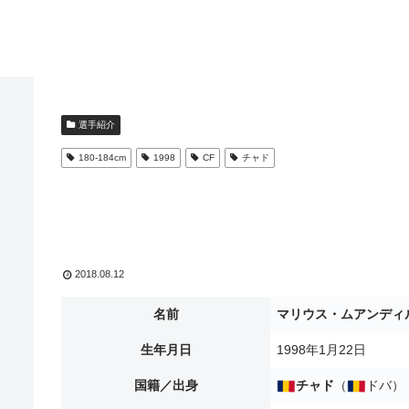
選手紹介
180-184cm
1998
CF
チャド
2018.08.12
名前
マリウス・ムアンディ
生年月日
1998年1月22日
国籍／出身
チャド
（
ドバ）