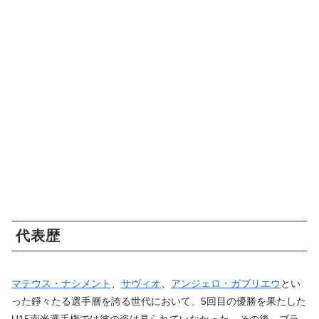
代表歴
マテウス・ナシメント
、
サヴィオ
、
アンジェロ・ガブリエウ
とい
った錚々たる選手層を誇る世代において、5回目の優勝を果たした
U15南米選手権では彼の姿は見られていなかった。その後、ブラ