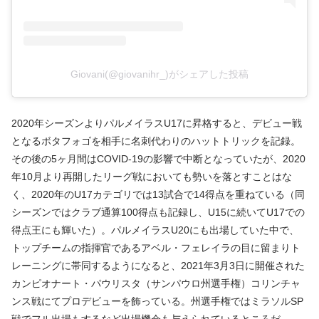
Giovani(@giovanihr_)がシェアした投稿
2020年シーズンよりパルメイラスU17に昇格すると、デビュー戦
となるボタフォゴを相手に名刺代わりのハットトリックを記録。
その後の5ヶ月間はCOVID-19の影響で中断となっていたが、2020
年10月より再開したリーグ戦においても勢いを落とすことはな
く、2020年のU17カテゴリでは13試合で14得点を重ねている（同
シーズンではクラブ通算100得点も記録し、U15に続いてU17での
得点王にも輝いた）。パルメイラスU20にも出場していた中で、
トップチームの指揮官であるアベル・フェレイラの目に留まりト
レーニングに帯同するようになると、2021年3月3日に開催された
カンピオナート・パウリスタ（サンパウロ州選手権）コリンチャ
ンス戦にてプロデビューを飾っている。州選手権ではミラソルSP
戦でフル出場もするなど出場機会も与えられているところだ。