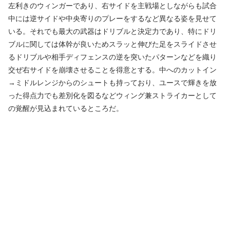
左利きのウィンガーであり、右サイドを主戦場としながらも試合
中には逆サイドや中央寄りのプレーをするなど異なる姿を見せて
いる。それでも最大の武器はドリブルと決定力であり、特にドリ
ブルに関しては体幹が良いためスラッと伸びた足をスライドさせ
るドリブルや相手ディフェンスの逆を突いたパターンなどを織り
交ぜ右サイドを崩壊させることを得意とする。中へのカットイン
→ミドルレンジからのシュートも持っており、ユースで輝きを放
った得点力でも差別化を図るなどウィング兼ストライカーとして
の覚醒が見込まれているところだ。