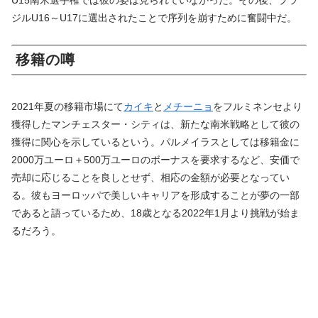
ジルU16～U17に選出されたことで序列を崩すために奮闘中だ。
移籍の噂
2021年夏の移籍市場にて
カイキ
と
メチーニョ
をフルミネンセより
獲得したマンチェスター・シティは、新たな南米戦略として彼の
獲得に関心を示しているという。パルメイラスとしては移籍金に
2000万ユーロ＋500万ユーロのボーナスを要求するなど、安価で
売却に応じることを良しとせず、相応の金額が必要となってい
る。彼もヨーロッパで美しいキャリアを形成することが夢の一部
であると語っているため、18歳となる2022年1月より挑戦が始ま
るだろう。