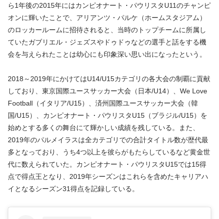
ら1年後の2015年にはカンピオナート・パウリスタU11のチャンピ
オンに輝いたことで、アリアンツ・パルケ（ホームスタジアム）
のロッカールームに招待されると、当時のトップチームに所属し
ていたガブリエル・ジェズスやドゥドゥなどの選手と話をする機
会を与えられたことは幼心にも印象深い思い出になったという。
2018～2019年にかけてはU14/U15カテゴリの各大会の制覇に貢献
しており、東京国際ユースサッカー大会（日本/U14）、We Love
Football（イタリア/U15）、済州国際ユースサッカー大会（韓
国/U15）、カンピオナート・パウリスタU15（ブラジル/U15）を
始めとする多くの舞台にて輝かしい成績を残している。また、
2019年のパルメイラスは全カテゴリでの合計タイトル数が歴代最
多となっており、うち4つ以上を彼らがもたらしているなど黄金世
代に数えられていた。カンピオナート・パウリスタU15では15得
点で得点王となり、2019年シーズンはこれらを含めたキャリアハ
イとなるシーズン31得点を記録している。