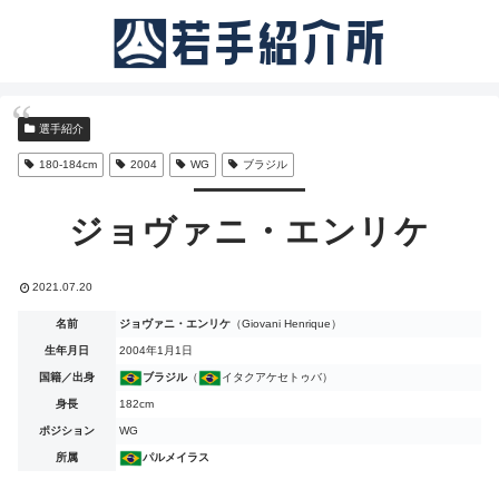
選手紹介
180-184cm
2004
WG
ブラジル
ジョヴァニ・エンリケ
2021.07.20
名前
ジョヴァニ・エンリケ
（Giovani Henrique）
生年月日
2004年1月1日
国籍／出身
ブラジル
（
イタクアケセトゥバ）
身長
182cm
ポジション
WG
所属
パルメイラス