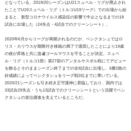
となっている。2019/20シーズンはU21スュペル・リグが廃止され
たことでU19スュペル・リグ（トルコU19リーグ）での出場から始
まると、新型コロナウイルス感染症の影響で中止となるまでの18
試合に出場した（24失点・4試合でのクリーンシート）。
2020年6月からリーグが再開されるのだが、ベシクタシュではロ
リス・カリウスが期限付き移籍の満了で退団したことにより19歳
の彼が昇格と共に急遽ゴールマウスを守ることが決定。スュペ
ル・リグ（トルコ1部）第27節のアンタルヤスポル戦にてデビュー
を飾るとそのままシーズン終了までの全8試合に出場し、6勝2敗の
好成績によってベシクタシュをリーグ戦3位までに導いている。
2020/21シーズンも引き続き正守護神に君臨しており、国内では
33試合29失点・うち13試合でのクリーンシートという活躍でベシ
クタシュの首位躍進を支えているところだ。