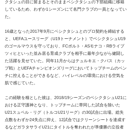
クタシュの目に留まるとそのままベシクタシュの下部組織に移籍
しているため、わずか1シーズンにて名門クラブの一員となってい
た。
16歳となった2017年9月にベシクタシュとのプロ契約を締結する
と、UEFAユースリーグ（U19トーナメント）でベシクタシュU19
のゴールマウスを守っており、FCポルト・ASモナコ・RBライプ
ツィヒといった並み居る育成クラブを相手に最年少ながら健闘し
た活躍を見せていた。同年11月からはテュルキエ・クパス（カッ
プ戦）とUEFAチャンピオンズリーグにおいてトップチームのベン
チに控えることができるなど、ハイレベルの環境における空気を
肌で感じていた。
この経験を糧とした彼は、2018/19シーズンのベシクタシュU21に
おける正守護神となり、トップチームに帯同した試合を除いた
U21スュペル・リグ（トルコU21リーグ）の30試合に出場。総失
点数をわずか24失点に抑え、12試合ではクリーンシートを達成す
るなどガラタサライU21にタイトルを奪われたが準優勝の立役者