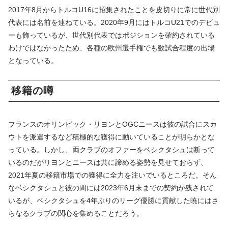
2017年8月からトルコU16に招集されたことを皮切りに常に世代別
代表には名前を連ねている。2020年9月にはトルコU21でのデビュ
ーも飾っているが、世代別代表ではポジションを確約されている
わけではなかったため、各種の欧州選手権でも数試合程度の出場
となっている。
移籍の噂
フランスのオリンピック・リヨンとOGCニースは彼の試合にスカ
ウトを派遣するなど積極的な獲得に動いていることが明らかとな
っている。しかし、両クラブのオファーをベシクタシュは断って
いるのだがリヨンとニースは共に諦める姿勢を見せておらず、
2021年夏の移籍市場での獲得に全力を注いでいるところだ。そん
なベシクタシュと彼の間には2023年6月末までの契約が残されて
いるが、ベシクタシュを4年ぶりのリーグ優勝に貢献した暁にはさ
らなるクラブの関心を集めることだろう。