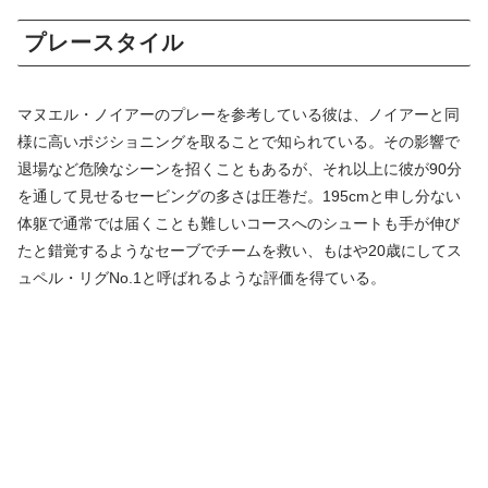
プレースタイル
マヌエル・ノイアーのプレーを参考している彼は、ノイアーと同
様に高いポジショニングを取ることで知られている。その影響で
退場など危険なシーンを招くこともあるが、それ以上に彼が90分
を通して見せるセービングの多さは圧巻だ。195cmと申し分ない
体躯で通常では届くことも難しいコースへのシュートも手が伸び
たと錯覚するようなセーブでチームを救い、もはや20歳にしてス
ュペル・リグNo.1と呼ばれるような評価を得ている。