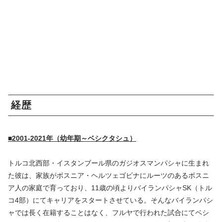
経歴
■2001-2021年（幼年期～ベシクタシュ）
トルコ北西部・イスタンブール県のガジオスマンパシャに生まれ
た彼は、家族がボスニア・ヘルツェゴビナにルーツのあるボスニ
ア人の家庭で育っており、11歳の頃よりバイランパシャSK（トル
コ4部）にてキャリアをスタートさせている。そんなバイランパシ
ャでは長く在籍することはなく、フルヤで行われた試合にてベシ