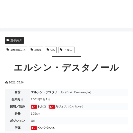
選手紹介
195cm以上
2001
GK
トルコ
エルシン・デスタノール
2021.05.04
名前
エルシン・デスタノール
（Ersin Destanoglu）
生年月日
2001年1月1日
国籍／出身
トルコ
（
ガジオスマンパシャ）
身長
195cm
ポジション
GK
所属
ベシクタシュ