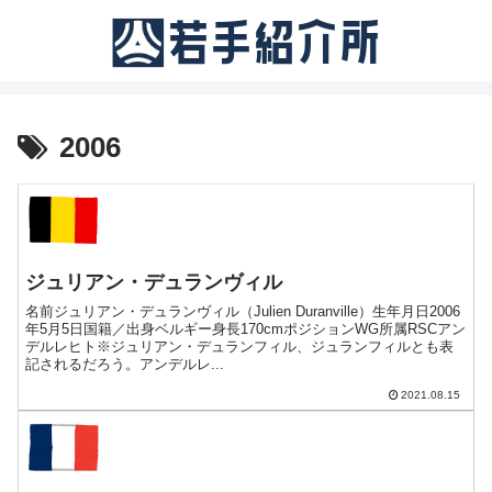
2006
ジュリアン・デュランヴィル
名前ジュリアン・デュランヴィル（Julien Duranville）生年月日2006
年5月5日国籍／出身ベルギー身長170cmポジションWG所属RSCアン
デルレヒト※ジュリアン・デュランフィル、ジュランフィルとも表
記されるだろう。アンデルレ...
2021.08.15