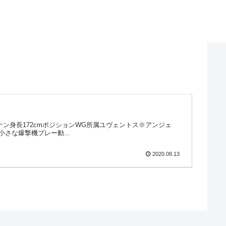
出身ベナン身長172cmポジションWG所属ユヴェントス※アンジェ
さな爆撃機プレー動...
2020.08.13