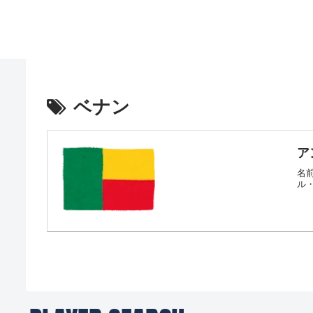
ベナン
ア
名前
ル