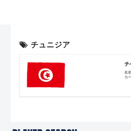
チュニジア
チ
名前
カー