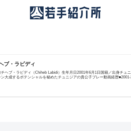
ヘブ・ラビディ
チヘブ・ラビディ（Chiheb Labidi）生年月日2001年6月1日国籍／出身チ
ン大成するポテンシャルを秘めたチュニジアの貴公子プレー動画経歴■2001-20