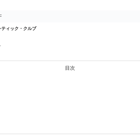
F
レティック・クルブ
材
目次