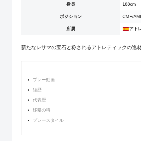
身長
188cm
ポジション
CMF/AM
所属
アト
新たなレサマの宝石と称されるアトレティックの逸
プレー動画
経歴
代表歴
移籍の噂
プレースタイル