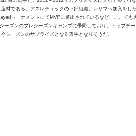
出身の選手だ。2011－2012年のクリスマスにタホナルで行
逸材である。アスレティックの下部組織、レサマへ加入をしたの
Bin ZayedトーナメントにてMVPに選出されているなど、こ
2019年シーズンのプレシーズンキャンプに帯同しており、トップ
、今シーズンのサプライズとなる選手となりそうだ。