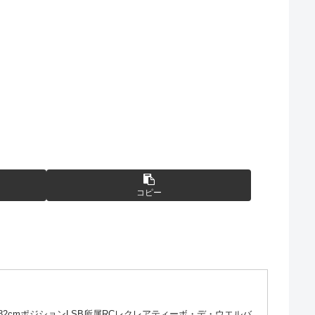
コピー
）身長182cmポジションLSB所属RCレクレアティーボ・デ・ウエルバ