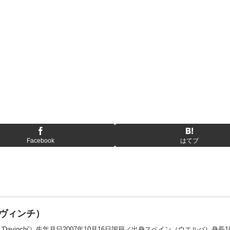
Facebook
はてブ
ヴィンチ）
dón 'Davinchi'）生年月日2007年10月16日国籍／出身スペイン（ウエルバ