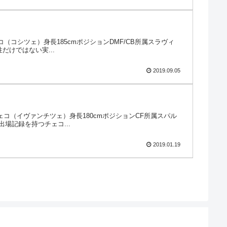
ェコ（コシツェ）身長185cmポジションDMF/CB所属スラヴィ
けではない実...
2019.09.05
身チェコ（イヴァンチツェ）身長180cmポジションCF所属スパル
場記録を持つチェコ...
2019.01.19