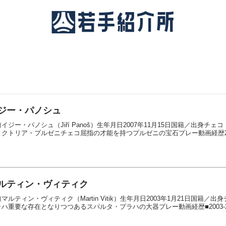
ジー・パノシュ
イジー・パノシュ（Jiří Panoš）生年月日2007年11月15日国籍／出身チェ
クトリア・プルゼニチェコ屈指の才能を持つプルゼニの宝石プレー動画経歴2007
ルティン・ヴィティク
マルティン・ヴィティク（Martin Vitik）生年月日2003年1月21日国籍
ハ重要な存在となりつつあるスパルタ・プラハの大器プレー動画経歴■2003-201