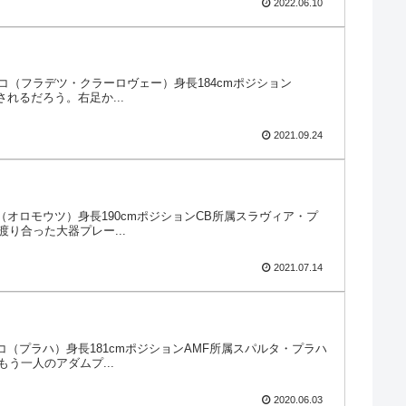
2022.06.10
身チェコ（フラデツ・クラーロヴェー）身長184cmポジション
れるだろう。右足か...
2021.09.24
ェコ（オロモウツ）身長190cmポジションCB所属スラヴィア・プ
り合った大器プレー...
2021.07.14
チェコ（プラハ）身長181cmポジションAMF所属スパルタ・プラハ
う一人のアダムプ...
2020.06.03