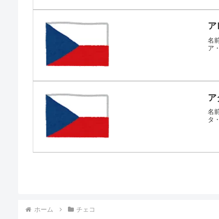
ア
名前
ア
ア
名前
タ
ホーム
チェコ