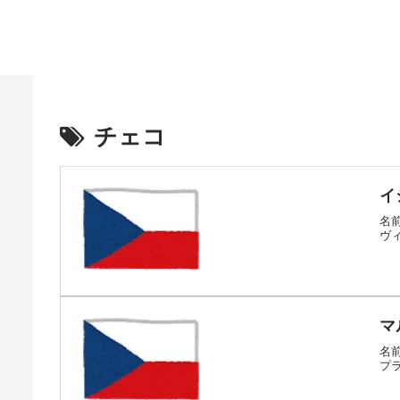
チェコ
イ
名前
ヴィ
マ
名前
プラ