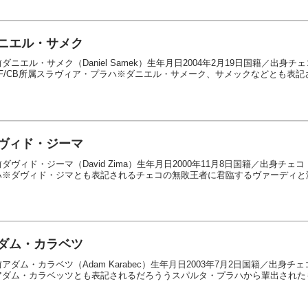
ニエル・サメク
ダニエル・サメク（Daniel Samek）生年月日2004年2月19日国籍／出
MF/CB所属スラヴィア・プラハ※ダニエル・サメーク、サメックなどとも表記さ
ヴィド・ジーマ
ダヴィド・ジーマ（David Zima）生年月日2000年11月8日国籍／出身チ
ハ※ダヴィド・ジマとも表記されるチェコの無敗王者に君臨するヴァーディと渡
ダム・カラベツ
アダム・カラベツ（Adam Karabec）生年月日2003年7月2日国籍／出身
アダム・カラベッツとも表記されるだろううスパルタ・プラハから輩出されたも