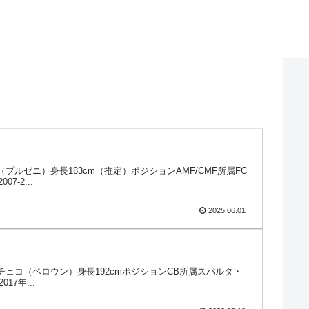
コ（プルゼニ）身長183cm（推定）ポジションAMF/CMF所属FC
-2...
2025.06.01
／出身チェコ（ベロウン）身長192cmポジションCB所属スパルタ・
7年...