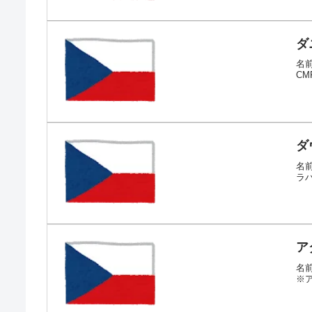
ダ
名前
C
ダ
名前
ラ
ア
名前
※