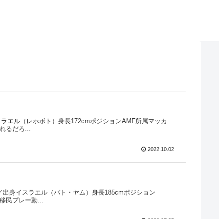
身イスラエル（レホボト）身長172cmポジションAMF所属マッカ
るだろ...
2022.10.02
5日国籍／出身イスラエル（バト・ヤム）身長185cmポジション
民プレー動...