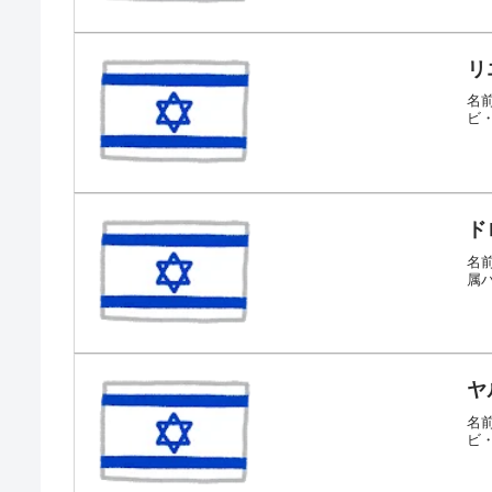
リ
名前
ビ
ド
名前
属
ヤ
名前
ビ