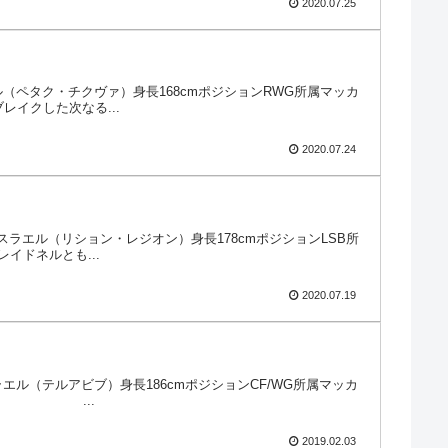
2020.07.25
ラエル（ペタク・チクヴァ）身長168cmポジションRWG所属マッカ
イクした次なる...
2020.07.24
出身イスラエル（リション・レジオン）身長178cmポジションLSB所
イドネルとも...
2020.07.19
スラエル（テルアビブ）身長186cmポジションCF/WG所属マッカ
ー動画 ...
2019.02.03