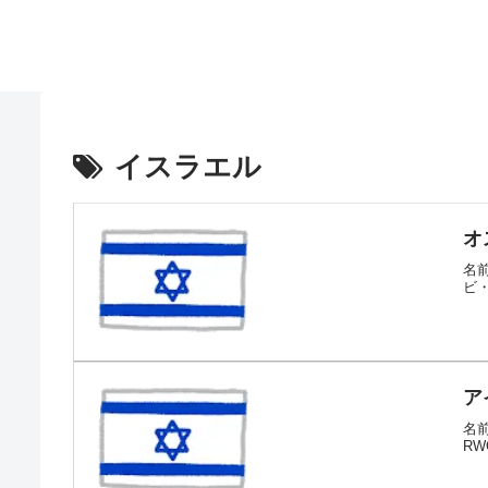
イスラエル
オ
名前
ビ・
ア
名前
R