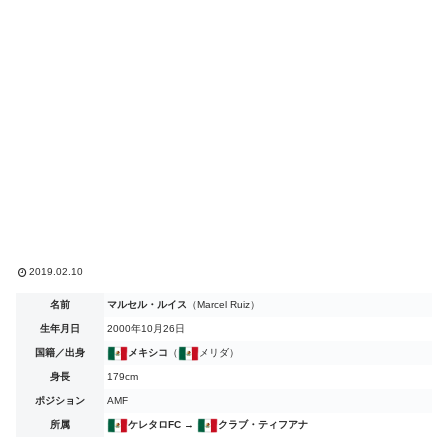
2019.02.10
名前
マルセル・ルイス
（Marcel Ruiz）
生年月日
2000年10月26日
国籍／出身
メキシコ
（
メリダ）
身長
179cm
ポジション
AMF
所属
ケレタロFC
→
クラブ・ティフアナ