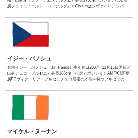
籍／出身オランダ（アムステルダム）身長175cmポジションRSB所
属フェイエノールト・ロッテルダム※Givairoはジヴァイロ、ジバイ
ロ、Readはリードとも表記...
イジー・パノシュ
名前イジー・パノシュ（Jiří Panoš）生年月日2007年11月15日国籍／
出身チェコ（プルゼニ）身長183cm（推定）ポジションAMF/CMF所
属FCヴィクトリア・プルゼニチェコ屈指の才能を持つプルゼニの宝
石プレー動画経歴2007-2...
マイケル・ヌーナン