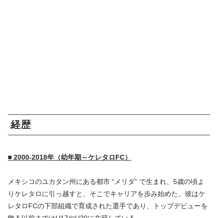
経歴
■ 2000-2018年（幼年期～ケレタロFC）
メキシコのユカタン州にある都市 “メリダ” で生まれ、5歳の頃よ
りケレタロに引っ越すと、そこでキャリアを歩み始めた。彼はケ
レタロFCの下部組織で育成された選手であり、トップデビューを
飾る以前まではU17やU20に在籍している。