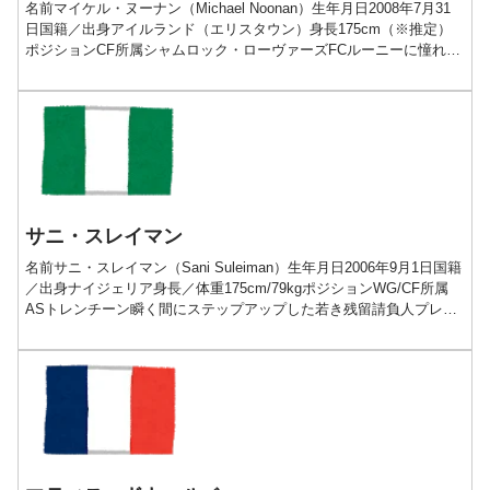
名前マイケル・ヌーナン（Michael Noonan）生年月日2008年7月31
日国籍／出身アイルランド（エリスタウン）身長175cm（※推定）
ポジションCF所属シャムロック・ローヴァーズFCルーニーに憧れる
新たなアイリッシュストライカープ...
サニ・スレイマン
名前サニ・スレイマン（Sani Suleiman）生年月日2006年9月1日国籍
／出身ナイジェリア身長／体重175cm/79kgポジションWG/CF所属
ASトレンチーン瞬く間にステップアップした若き残留請負人プレー
動画経歴■2006-202...