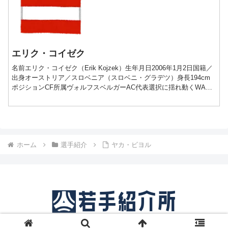
エリク・コイゼク
名前エリク・コイゼク（Erik Kojzek）生年月日2006年1月2日国籍／
出身オーストリア／スロベニア（スロベニ・グラデツ）身長194cm
ポジションCF所属ヴォルフスベルガーAC代表選択に揺れ動くWAC
のジョーカープレー動画経歴■200...
ホーム
選手紹介
ヤカ・ビヨル
© 2018 サッカー若手紹介所.