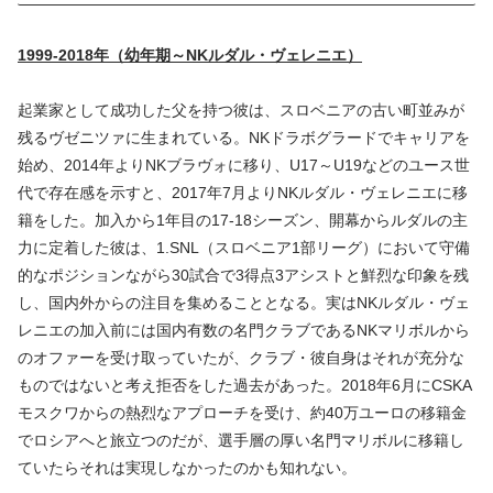
1999-2018年（幼年期～NKルダル・ヴェレニエ）
起業家として成功した父を持つ彼は、スロベニアの古い町並みが
残るヴゼニツァに生まれている。NKドラボグラードでキャリアを
始め、2014年よりNKブラヴォに移り、U17～U19などのユース世
代で存在感を示すと、2017年7月よりNKルダル・ヴェレニエに移
籍をした。加入から1年目の17-18シーズン、開幕からルダルの主
力に定着した彼は、1.SNL（スロベニア1部リーグ）において守備
的なポジションながら30試合で3得点3アシストと鮮烈な印象を残
し、国内外からの注目を集めることとなる。実はNKルダル・ヴェ
レニエの加入前には国内有数の名門クラブであるNKマリボルから
のオファーを受け取っていたが、クラブ・彼自身はそれが充分な
ものではないと考え拒否をした過去があった。2018年6月にCSKA
モスクワからの熱烈なアプローチを受け、約40万ユーロの移籍金
でロシアへと旅立つのだが、選手層の厚い名門マリボルに移籍し
ていたらそれは実現しなかったのかも知れない。