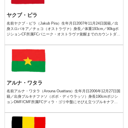
ヤクブ・ピラ
名前ヤクブ・ピラ（Jakub Pira）生年月日2007年11月24日国籍／出
身スロバキア／チェコ（オストラヴァ）身長／体重193cm／90kgポ
ジションCF所属FCバニーク・オストラヴァ覚醒までのカウントダウ
ンが始まった貴公子プレー動画経...
アルナ・ワタラ
名前アルナ・ワタラ（Arouna Ouattara）生年月日2006年12月27日国
籍／出身ブルキナファソ（ボボ・ディウラッソ）身長190cmポジシ
ョンDMF/CMF所属FCディラ・ゴリ中盤にそびえ立つブルキナファ
ソの鉄壁プレー動画経歴■2...