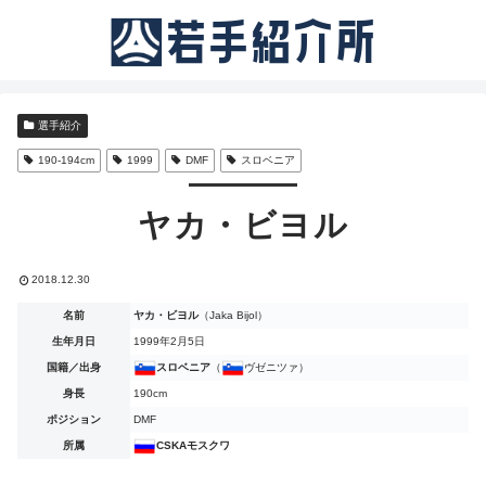
選手紹介
190-194cm
1999
DMF
スロベニア
ヤカ・ビヨル
2018.12.30
名前
ヤカ・ビヨル
（Jaka Bijol）
生年月日
1999年2月5日
国籍／出身
スロベニア
（
ヴゼニツァ）
身長
190cm
ポジション
DMF
所属
CSKAモスクワ