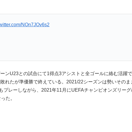
twitter.com/NOn7JOv6s2
ーンU23との試合にて1得点3アシストと全ゴールに絡む活躍
敗れたが準優勝で終えている。2021/22シーズンは勢いそのま
もプレーしながら、2021年11月にUEFAチャンピオンズリ
なった。