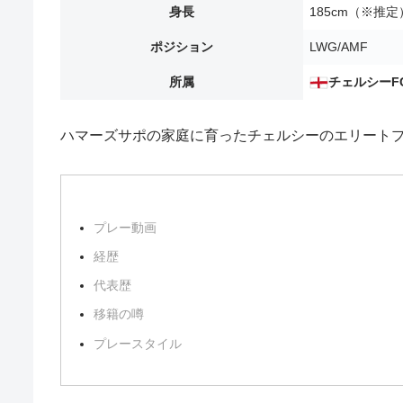
身長
185cm（※推定
ポジション
LWG/AMF
所属
チェルシーF
ハマーズサポの家庭に育ったチェルシーのエリート
プレー動画
経歴
代表歴
移籍の噂
プレースタイル