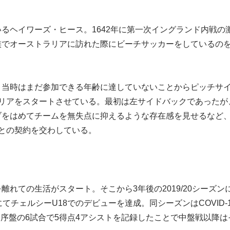
るヘイワーズ・ヒース。1642年に第一次イングランド内戦の
族でオーストラリアに訪れた際にビーチサッカーをしているの
、当時はまだ参加できる年齢に達していないことからピッチサ
ャリアをスタートさせている。最初は左サイドバックであったが
ブをはめてチームを無失点に抑えるような存在感を見せるなど
Cとの契約を交わしている。
離れての生活がスタート。そこから3年後の2019/20シーズン
）にてチェルシーU18でのデビューを達成。同シーズンはCOVID-
序盤の6試合で5得点4アシストを記録したことで中盤戦以降は