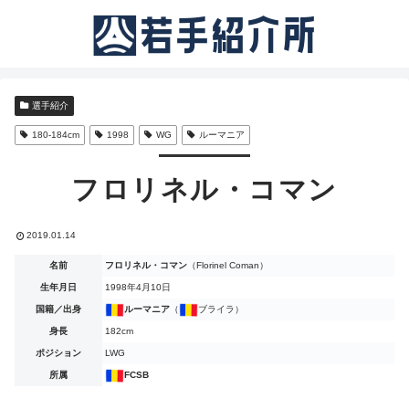
選手紹介
180-184cm
1998
WG
ルーマニア
フロリネル・コマン
2019.01.14
名前
フロリネル・コマン
（Florinel Coman）
生年月日
1998年4月10日
国籍／出身
ルーマニア
（
ブライラ）
身長
182cm
ポジション
LWG
所属
FCSB