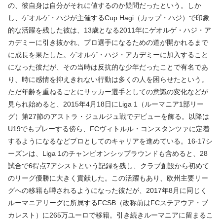
の、彼自身は自分がそれに値するのか疑問だったという。しか
し、ゲオルゲ・ハジが主催するCup Hagi（カップ・ハジ）で印象
的な活躍を残した彼は、13歳となる2011年にゲオルゲ・ハジ・ア
カデミーに引き抜かれ、プロ選手になるための道が開かれるまで
に成長を果たした。ゲオルゲ・ハジ・アカデミーに加入すること
になった彼だが、その当時は反抗的な少年だったことで有名であ
り、時に感情を抑えきれない行動は多くの人を困らせたという。
ただ年齢を重ねるごとにサッカー選手としての意識の変化などが
見られ始めると、2015年4月18日にLiga 1（ルーマニア1部リー
グ）第27節のアストラ・ジュルジュ戦でデビューを飾る。以降は
U19でもプレーする傍ら、FCヴィトルル・コンスタンツァに定着
するようになるなどプロとしてのキャリアを進めている。16-17シ
ーズンは、Liga 1のチャンピオンシップラウンドも含めると、28
試合で6得点7アシストという記録を残し、クラブ創設から初めて
のリーグ優勝に大きく貢献した。この活躍もあり、欧州主要リー
グへの移籍も噂されるようになった彼だが、2017年8月に同じく
ルーマニアリーグに所属するFCSB（改称前はFCステアウア・ブ
カレスト）に265万ユーロで移籍。引き続きルーマニアに留まるこ