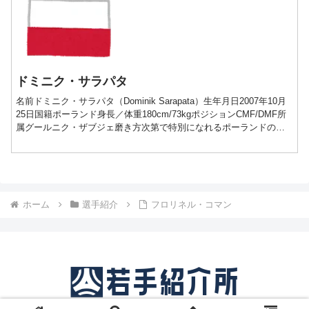
ドミニク・サラパタ
名前ドミニク・サラパタ（Dominik Sarapata）生年月日2007年10月
25日国籍ポーランド身長／体重180cm/73kgポジションCMF/DMF所
属グールニク・ザブジェ磨き方次第で特別になれるポーランドの原
石プレー動画経歴■20...
ホーム
選手紹介
フロリネル・コマン