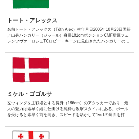
トート・アレックス
名前トート・アレックス（Tóth Alex）生年月日2005年10月23日国籍
／出身ハンガリー（ジャール）身長181cmポジションCMF所属フェ
レンツヴァーロシュTCロビー・キーンに見出されたハンガリーの魔
術師プレー動画経歴■2005-20...
ミケル・ゴゴルサ
左ウィングを主戦場とする長身（186cm）のアタッカーであり、最
大の魅力は素早く縦に仕掛ける純粋な攻撃スタイルにある。ボール
を受けると素早く前を向き、スピードを活かして1vs1の局面を打開
しながら、ペナルティエリア付近までボールを推進させられる能力
に優れている。