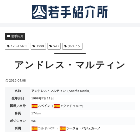
選手紹介
170-174cm
1999
WG
スペイン
アンドレス・マルティン
2019.04.08
名前
アンドレス・マルティン
（Andrés Martín）
生年月日
1999年7月11日
国籍／出身
スペイン
（
アグアドゥルセ）
身長
174cm
ポジション
WG
所属
コルドバCF →
ラージョ・バジェカーノ