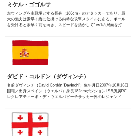
ミケル・ゴゴルサ
左ウィングを主戦場とする長身（186cm）のアタッカーであり、最
大の魅力は素早く縦に仕掛ける純粋な攻撃スタイルにある。ボール
を受けると素早く前を向き、スピードを活かして1vs1の局面を打開
しながら、ペナルティエリア付近までボールを推進させられる能力
に優れている。
ダビド・コルドン（ダヴィンチ）
名前ダヴィンチ（David Cordón 'Davinchi'）生年月日2007年10月16日
国籍／出身スペイン（ウエルバ）身長182cmポジションLSB所属RC
レクレアティーボ・デ・ウエルバビーチサッカー界のレジェンドを
父に持つウエルバの...