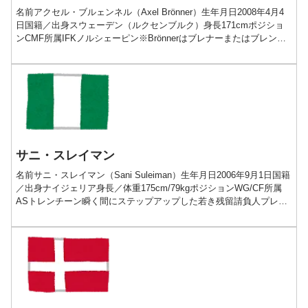
名前アクセル・ブルェンネル（Axel Brönner）生年月日2008年4月4
日国籍／出身スウェーデン（ルクセンブルク）身長171cmポジショ
ンCMF所属IFKノルシェーピン※Brönnerはブレナーまたはブレンネ
ルとも表記される。ノルシェ...
サニ・スレイマン
名前サニ・スレイマン（Sani Suleiman）生年月日2006年9月1日国籍
／出身ナイジェリア身長／体重175cm/79kgポジションWG/CF所属
ASトレンチーン瞬く間にステップアップした若き残留請負人プレー
動画経歴■2006-202...