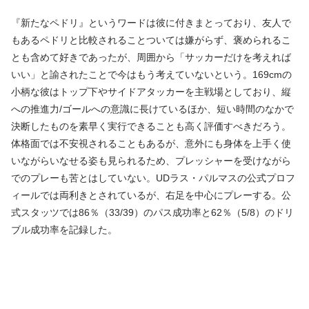
『新たなペドリ』というワードは彼に付きまとっており、友人で
もあるペドリと比較されることついては嫌がらず、褒められるこ
とも含めて好きであったが、周囲から「サッカーだけを考えれば
いい」と諭されたことで今はもう考えていないという。169cmの
小柄な彼はトップ下やサイドアタッカーを主戦場としており、縦
への推進力/ゴールへの意識に長けているほか、短い時間のなかで
決断したものを素早く実行できることも高く評価すべきだろう。
体格面では不安視されることもあるが、意外にも身体を上手く使
いながらいなせる姿も見られるため、プレッシャーを受けながら
でのプレーも苦とはしていない。UDラス・パルマスの公式プロフ
ィールでは両利きとされているが、右足を中心にプレーする。公
式スタッツでは86％（33/39）のパス成功率と62％（5/8）のドリ
ブル成功率を記録した。