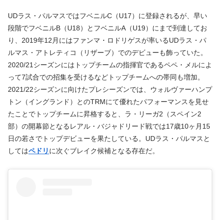
UDラス・パルマスではフベニルC（U17）に登録されるが、早い
段階でフベニルB（U18）とフベニルA（U19）にまで到達してお
り、2019年12月にはファンマ・ロドリゲスが率いるUDラス・パ
ルマス・アトレティコ（リザーブ）でのデビューも飾っていた。
2020/21シーズンにはトップチームの指揮官であるペペ・メルによ
って7試合での招集を受けるなどトップチームへの帯同も増加。
2021/22シーズンに向けたプレシーズンでは、ウォルヴァーハンプ
トン（イングランド）とのTRMにて優れたパフォーマンスを見せ
たことでトップチームに昇格すると、ラ・リーガ2（スペイン2
部）の開幕節となるレアル・バジャドリード戦では17歳10ヶ月15
日の若さでトップデビューを果たしている。UDラス・パルマスと
しては
ペドリ
に次ぐブレイク候補となる存在だ。