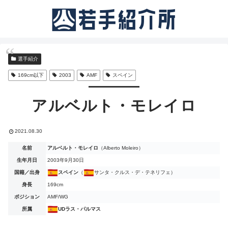
選手紹介
169cm以下
2003
AMF
スペイン
アルベルト・モレイロ
2021.08.30
名前
アルベルト・モレイロ
（Alberto Moleiro）
生年月日
2003年9月30日
国籍／出身
スペイン
（
サンタ・クルス・デ・テネリフェ）
身長
169cm
ポジション
AMF/WG
所属
UDラス・パルマス