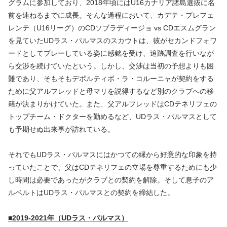
グラムに参加しており、2018年頃にはU16カナリア諸島選抜に名
前を連ねるまでに成長。そんな過程において、カデテ・プレフェ
レンテ（U16リーグ）のCDソブラディージョ vs CDエスムグラン
を見ていたUDラス・パルマスのスカウトは、彼がセカンドフォワ
ードとしてプレーしている姿に感銘を受け、追跡調査を行いなが
ら交渉を続けていたという。しかし、交渉は当初の予想よりも困
難であり、そもそもデポルティボ・ラ・コルーニャが契約をする
ために父アルフレッドと母マリを説得するなど別のクラブへの移
籍が決まりかけていた。また、父アルフレッドはCDテネリフェの
トップチーム・ドクターを勤めるなど、UDラス・パルマスとして
も予期せぬ出来事が訪れている。
それでもUDラス・パルマスにはかつての縁から好意的な印象を持
っていたことで、父はCDテネリフェの立場を尊重するためにも少
し時間は必要であったがクラブとの契約を解除。そして息子のア
ルベルトはUDラス・パルマスとの契約を締結した。
■2019-2021年（UDラス・パルマス）