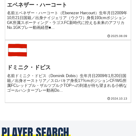
エベネザー・ハーコート
名前エベネザー・ハーコート（Ebenezer Harcourt）生年月日2009年
10月21日国籍／出身ナイジェリア（ウクワ）身長193cmポジション
GK所属スポーティング・ラゴスFC新時代に控える未来のアフリカ
No.1GKプレー動画経歴■...
2025.08.09
ドミニク・ドビス
名前ドミニク・ドビス（Dominik Dobis）生年月日2009年1月20日国
籍／出身オーストリア／スロバキア身長1??cmポジションCF/WG所
属FCレッドブル・ザルツブルクTOPへの到達が待ち望まれる小柄な
ゴールハンタープレー動画Do...
2024.10.13