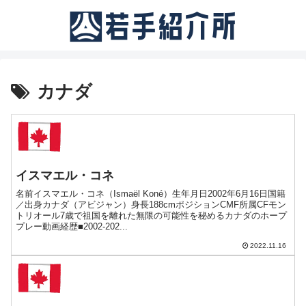
カナダ
イスマエル・コネ
名前イスマエル・コネ（Ismaël Koné）生年月日2002年6月16日国籍
／出身カナダ（アビジャン）身長188cmポジションCMF所属CFモン
トリオール7歳で祖国を離れた無限の可能性を秘めるカナダのホープ
プレー動画経歴■2002-202...
2022.11.16