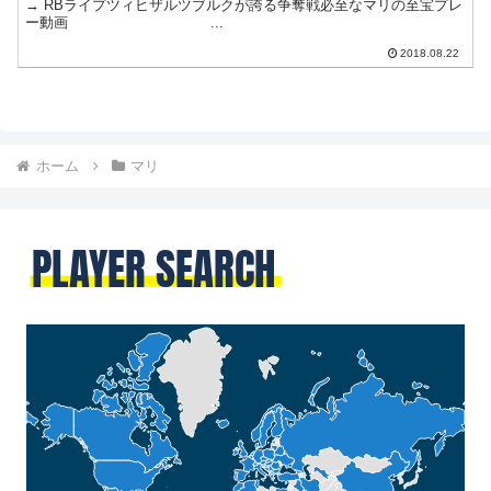
→ RBライプツィヒザルツブルクが誇る争奪戦必至なマリの至宝プレ
ー動画 ...
2018.08.22
ホーム
マリ