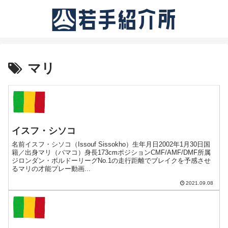
マリ
イスフ・シソコ
名前イスフ・シソコ（Issouf Sissokho）生年月日2002年1月30日国
籍／出身マリ（バマコ）身長173cmポジションCMF/AMF/DMF所属
ジロンダン・ボルドーリーグNo.1の走行距離でブレイクを予感させ
るマリの才能プレー動画...
2021.09.08