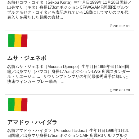
名前セコウ・コイタ（Sékou Koïta）生年月日1999年11月28日国籍／
出身マリ（キタ）身長173cmポジションCF/WG/AMF所属RBザルツ
ブルク※セク・コイタとも表記されている16歳にしてマリのフル代
表入りを果たした超級の逸材...
2019.06.01
ムサ・ジェネポ
名前ムサ・ジェネポ（Moussa Djenepo）生年月日1998年6月15日国
籍／出身マリ（バマコ）身長177cmポジションLWG 所属スタンダー
ル・リエージュ → サウサンプトンマリの年間最優秀選手に輝いた
快速ウィンガー プレー動画 ...
2019.01.20
アマドゥ・ハイダラ
名前アマドゥ・ハイダラ（Amadou Haidara）生年月日1998年1月31
日国籍／出身マリ身長175cmポジションCMF 所属RBザルツブルク